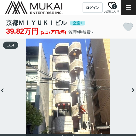
0
ログイン
お気に入り
京都ＭＩＹＵＫＩビル
空室1
39.82万円
(2.17万円/坪)
管理/共益費 -
1
/
14