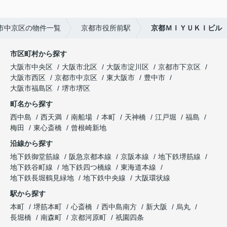
市中京区の物件一覧
京都市役所前駅
京都ＭＩＹＵＫＩビル
市区町村から探す
大阪市中央区
大阪市北区
大阪市淀川区
京都市下京区
大阪市西区
京都市中京区
東大阪市
豊中市
大阪市福島区
堺市堺区
町名から探す
西中島
西天満
南船場
本町
天神橋
江戸堀
福島
梅田
東心斎橋
曾根崎新地
沿線から探す
地下鉄御堂筋線
阪急京都本線
京阪本線
地下鉄堺筋線
地下鉄谷町線
地下鉄四つ橋線
東海道本線
地下鉄長堀鶴見緑地
地下鉄中央線
大阪環状線
駅から探す
本町
堺筋本町
心斎橋
西中島南方
新大阪
烏丸
長堀橋
南森町
京都河原町
祇園四条