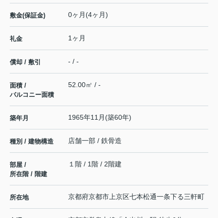
0ヶ月(4ヶ月)
敷金(保証金)
1ヶ月
礼金
- / -
償却 / 敷引
52.00㎡ / -
面積 /
バルコニー面積
1965年11月(築60年)
築年月
店舗一部 / 鉄骨造
種別 / 建物構造
１階 / 1階 / 2階建
部屋 /
所在階 / 階建
京都府
京都市上京区
七本松通一条下る
三軒町
所在地