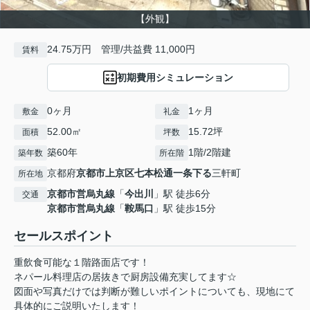
【外観】
24.75万円 管理/共益費 11,000円
賃料
初期費用シミュレーション
0ヶ月
1ヶ月
敷金
礼金
52.00㎡
15.72坪
面積
坪数
築60年
1階/2階建
築年数
所在階
京都府
京都市上京区
七本松通一条下る
三軒町
所在地
京都市営烏丸線
「
今出川
」駅 徒歩6分
交通
京都市営烏丸線
「
鞍馬口
」駅 徒歩15分
セールスポイント
重飲食可能な１階路面店です！
ネパール料理店の居抜きで厨房設備充実してます☆
図面や写真だけでは判断が難しいポイントについても、現地にて
具体的にご説明いたします！