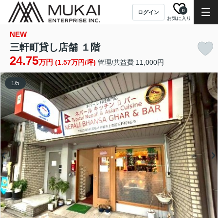
0
ログイン
お気に入り
NEW
三軒町貸し店舗 １階
24.75
万円
(1.57万円/坪)
管理/共益費 11,000円
1
/
5