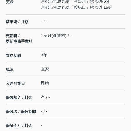
京都市営烏丸線
「
今出川
」駅 徒歩6分
交通
京都市営烏丸線
「
鞍馬口
」駅 徒歩15分
- / -
駐車場 / 月額
1ヶ月(新賃料) / -
更新料 /
更新事務手数料
3年
契約期間
空家
現況
即時
入居可能日
有 / -
保険加入 / 料金
- / -
保険名 / 保険期間
-
保証会社 / 料金