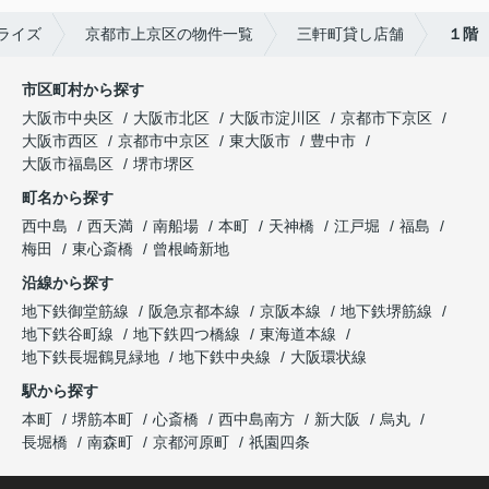
ライズ
京都市上京区の物件一覧
三軒町貸し店舗
１階
市区町村から探す
大阪市中央区
大阪市北区
大阪市淀川区
京都市下京区
大阪市西区
京都市中京区
東大阪市
豊中市
大阪市福島区
堺市堺区
町名から探す
西中島
西天満
南船場
本町
天神橋
江戸堀
福島
梅田
東心斎橋
曾根崎新地
沿線から探す
地下鉄御堂筋線
阪急京都本線
京阪本線
地下鉄堺筋線
地下鉄谷町線
地下鉄四つ橋線
東海道本線
地下鉄長堀鶴見緑地
地下鉄中央線
大阪環状線
駅から探す
本町
堺筋本町
心斎橋
西中島南方
新大阪
烏丸
長堀橋
南森町
京都河原町
祇園四条