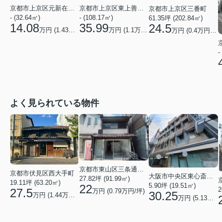
京都市上京区東上善寺町
京都市上京区元新在家町
京都市上京区三番町
- (108.17㎡)
- (32.64㎡)
61.35坪 (202.84㎡)
35.99
14.08
24.5
万円 (
1.1
万円/坪)
万円 (
1.43
万円/坪)
万円 (
0.4
万円/坪)
-
よく見られている物件
京都市東山区三条通北裏白川筋西入２丁目東姉小路町
京都市伏見区西大手町
大阪市中央区東心斎橋２丁目
27.82坪 (91.99㎡)
19.11坪 (63.20㎡)
5.90坪 (19.51㎡)
22
2
27.5
万円 (0.79万円/坪)
30.25
万円 (1.44万円/坪)
万円 (5.13万円/坪)