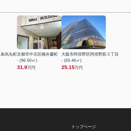
五条烏丸町
京都市中京区橋弁慶町
大阪市阿倍野区阿倍野筋３丁目
- (96.50㎡)
- (55.46㎡)
31.9
25.15
万円
万円
トップページ