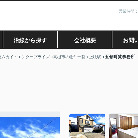
営業時間：
沿線から探す
会社概要
お問
五領町貸事務所
社ムカイ・エンタープライズ
高槻市の物件一覧
上牧駅