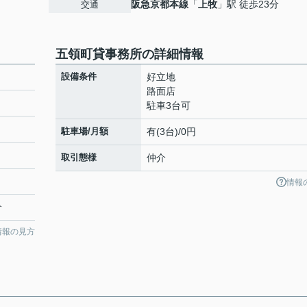
阪急京都本線
「
上牧
」駅 徒歩23分
交通
五領町貸事務所の詳細情報
設備条件
好立地
路面店
駐車3台可
駐車場/月額
有(3台)/0円
取引態様
仲介
情報
分
情報の見方