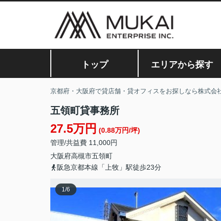
トップ
エリアから探す
京都府・大阪府で貸店舗・貸オフィスをお探しなら株式会
五領町貸事務所
27.5万円
(0.88万円/坪)
管理/共益費 11,000円
大阪府
高槻市
五領町
阪急京都本線「上牧」駅徒歩23分
1
/
6