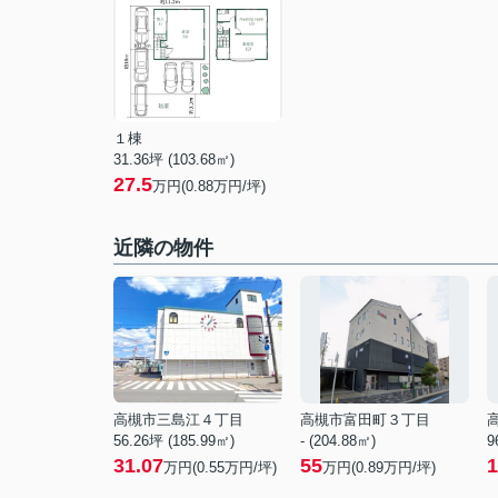
１棟
31.36坪 (103.68㎡)
27.5
万円(0.88万円/坪)
近隣の物件
高槻市三島江４丁目
高槻市富田町３丁目
56.26坪 (185.99㎡)
- (204.88㎡)
9
31.07
55
1
万円(
0.55
万円/坪)
万円(
0.89
万円/坪)