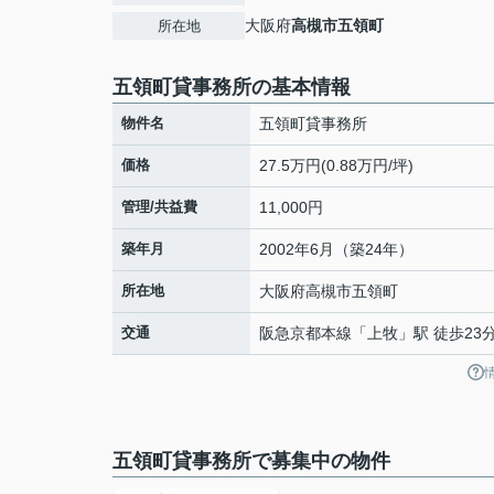
大阪府
高槻市
五領町
所在地
五領町貸事務所の基本情報
物件名
五領町貸事務所
価格
27.5万円(0.88万円/坪)
管理/共益費
11,000円
築年月
2002年6月（築24年）
所在地
大阪府
高槻市
五領町
交通
阪急京都本線
「
上牧
」駅 徒歩23
五領町貸事務所で募集中の物件