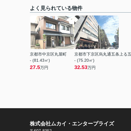
よく見られている物件
京都市中京区丸屋町
京都市下京区烏丸通五条上る
- (81.43㎡)
- (75.20㎡)
27.5
32.53
万円
万円
株式会社ムカイ・エンタープライズ
〒607-8352