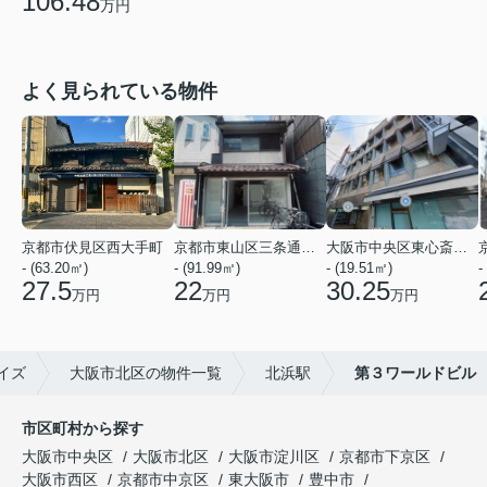
106.48
万円
よく見られている物件
京都市伏見区西大手町
京都市東山区三条通北裏白川筋西入２丁目東姉小路町
大阪市中央区東心斎橋２丁目
- (63.20㎡)
- (91.99㎡)
- (19.51㎡)
-
27.5
22
30.25
万円
万円
万円
イズ
大阪市北区の物件一覧
北浜駅
第３ワールドビル
市区町村から探す
大阪市中央区
大阪市北区
大阪市淀川区
京都市下京区
大阪市西区
京都市中京区
東大阪市
豊中市