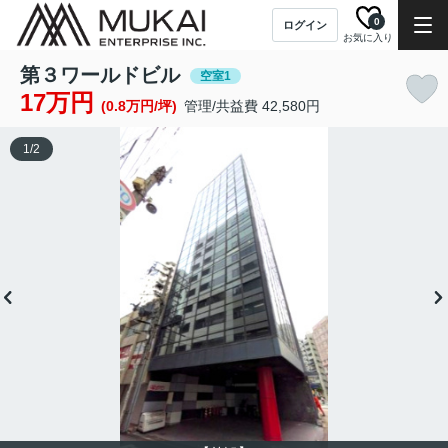
0
ログイン
お気に入り
第３ワールドビル
空室1
17万円
(0.8万円/坪)
管理/共益費 42,580円
1
/
2