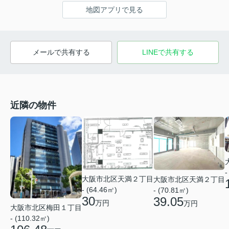
地図アプリで見る
メールで共有する
LINEで共有する
近隣の物件
-
大阪市北区天満２丁目
大阪市北区天満２丁目
- (64.46㎡)
- (70.81㎡)
30
39.05
万円
万円
大阪市北区梅田１丁目
- (110.32㎡)