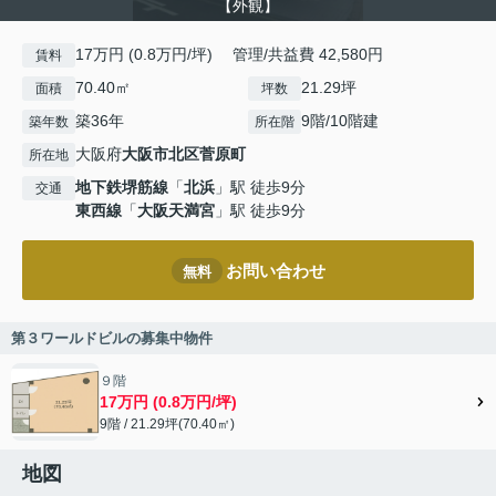
【外観】
17万円 (0.8万円/坪) 管理/共益費 42,580円
賃料
70.40㎡
21.29坪
面積
坪数
築36年
9階/10階建
築年数
所在階
大阪府
大阪市北区
菅原町
所在地
地下鉄堺筋線
「
北浜
」駅 徒歩9分
交通
東西線
「
大阪天満宮
」駅 徒歩9分
お問い合わせ
無料
第３ワールドビルの募集中物件
９階
17万円 (0.8万円/坪)
9階 / 21.29坪(70.40㎡)
地図