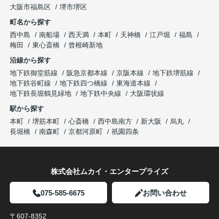
大阪市福島区
堺市堺区
町名から探す
西中島
南船場
西天満
本町
天神橋
江戸堀
福島
梅田
東心斎橋
曾根崎新地
沿線から探す
地下鉄御堂筋線
阪急京都本線
京阪本線
地下鉄堺筋線
地下鉄谷町線
地下鉄四つ橋線
東海道本線
地下鉄長堀鶴見緑地
地下鉄中央線
大阪環状線
駅から探す
本町
堺筋本町
心斎橋
西中島南方
新大阪
烏丸
長堀橋
南森町
京都河原町
祇園四条
株式会社ムカイ・エンタープライズ
075-585-6675
お問い合わせ
〒607-8352