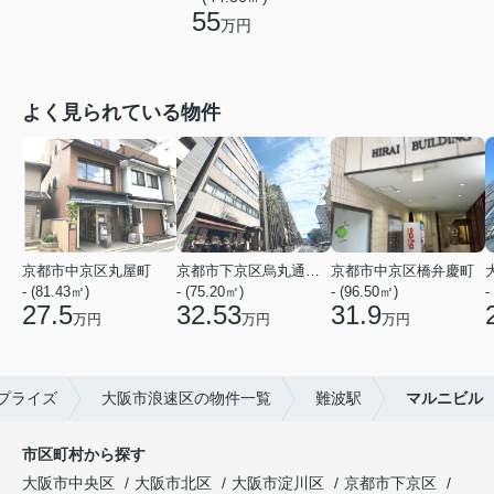
55
万円
よく見られている物件
京都市中京区丸屋町
京都市下京区烏丸通五条上る五条烏丸町
京都市中京区橋弁慶町
- (81.43㎡)
- (75.20㎡)
- (96.50㎡)
-
27.5
32.53
31.9
万円
万円
万円
プライズ
大阪市浪速区の物件一覧
難波駅
マルニビル
市区町村から探す
大阪市中央区
大阪市北区
大阪市淀川区
京都市下京区