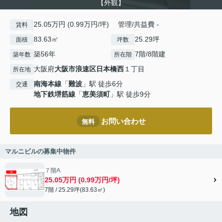
【外観】
25.05万円 (0.99万円/坪) 管理/共益費 -
賃料
83.63㎡
25.29坪
面積
坪数
築56年
7階/8階建
築年数
所在階
大阪府
大阪市浪速区
日本橋西
１丁目
所在地
南海本線
「
難波
」駅 徒歩6分
交通
地下鉄堺筋線
「
恵美須町
」駅 徒歩9分
お問い合わせ
無料
マルニビルの募集中物件
７階A
25.05万円 (0.99万円/坪)
7階 / 25.29坪(83.63㎡)
地図