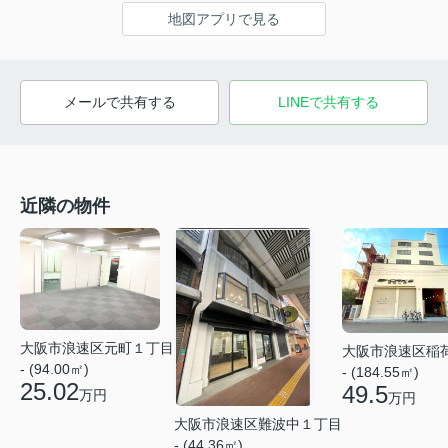
地図アプリで見る
メールで共有する
LINEで共有する
近隣の物件
大阪市浪速区元町１丁目
大阪市浪速区稲
- (94.00㎡)
- (184.55㎡)
25.02
49.5
万円
万円
大阪市浪速区難波中１丁目
- (44.36㎡)