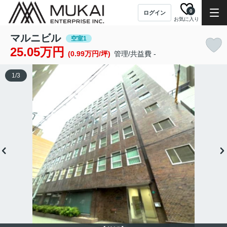
0
ログイン
お気に入り
マルニビル
空室1
25.05万円
(0.99万円/坪)
管理/共益費 -
1
/
3