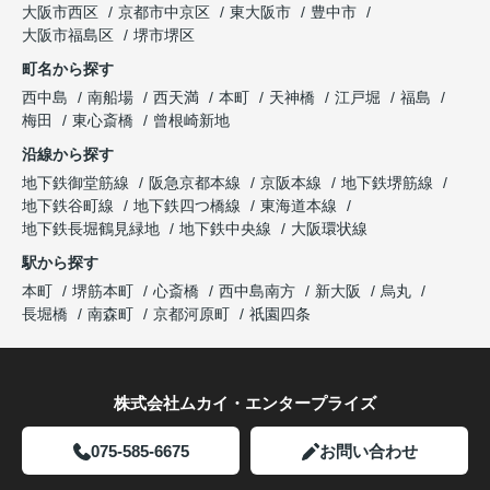
大阪市西区
京都市中京区
東大阪市
豊中市
大阪市福島区
堺市堺区
町名から探す
西中島
南船場
西天満
本町
天神橋
江戸堀
福島
梅田
東心斎橋
曾根崎新地
沿線から探す
地下鉄御堂筋線
阪急京都本線
京阪本線
地下鉄堺筋線
地下鉄谷町線
地下鉄四つ橋線
東海道本線
地下鉄長堀鶴見緑地
地下鉄中央線
大阪環状線
駅から探す
本町
堺筋本町
心斎橋
西中島南方
新大阪
烏丸
長堀橋
南森町
京都河原町
祇園四条
株式会社ムカイ・エンタープライズ
075-585-6675
お問い合わせ