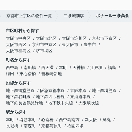
京都市上京区の物件一覧
二条城前駅
ボナール三条高倉
市区町村から探す
大阪市中央区
大阪市北区
大阪市淀川区
京都市下京区
大阪市西区
京都市中京区
東大阪市
豊中市
大阪市福島区
堺市堺区
町名から探す
西中島
南船場
西天満
本町
天神橋
江戸堀
福島
梅田
東心斎橋
曾根崎新地
沿線から探す
地下鉄御堂筋線
阪急京都本線
京阪本線
地下鉄堺筋線
地下鉄谷町線
地下鉄四つ橋線
東海道本線
地下鉄長堀鶴見緑地
地下鉄中央線
大阪環状線
駅から探す
本町
堺筋本町
心斎橋
西中島南方
新大阪
烏丸
長堀橋
南森町
京都河原町
祇園四条