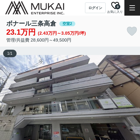
0
ログイン
お気に入り
ボナール三条高倉
空室2
23.1万円
(2.43万円～3.05万円/坪)
管理/共益費 28,600円～49,500円
1
/
1