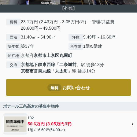
【外観】
23.1万円 (2.43万円～3.05万円/坪) 管理/共益費
賃料
28,600円～49,500円
31.40㎡～54.90㎡
9.49坪～16.60坪
面積
坪数
築37年
1階/5階建
築年数
所在階
京都府
京都市上京区
丸屋町
所在地
京都地下鉄東西線
「
二条城前
」駅 徒歩13分
交通
京都市営烏丸線
「
丸太町
」駅 徒歩14分
お問い合わせ
無料
ボナール三条高倉の募集中物件
102
50.6万円 (3.05万円/坪)
1階 / 16.60坪(54.90㎡)