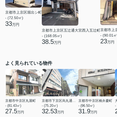
京都市上京区堀出シ町
- (72.50㎡)
33
万円
京都市上
京都市上京区五辻通大宮西入五辻町
- (90.01㎡
- (168.05㎡)
23
38.5
万円
万円
よく見られている物件
京都市中京区丸屋町
京都市下京区烏丸通五条上る五条烏丸町
京都市中京区橋弁慶町
- (81.43㎡)
- (75.20㎡)
- (96.50㎡)
-
27.5
32.53
31.9
万円
万円
万円