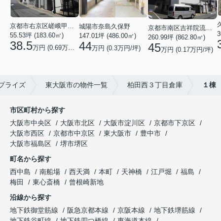
京都市右京区嵯峨甲塚町
城陽市奈島久保野
京都市南区吉祥院流作町
3
55.53坪 (183.60㎡)
147.01坪 (486.00㎡)
260.99坪 (862.80㎡)
38.5
44
45
万円 (0.69万円/坪)
万円 (0.3万円/坪)
万円 (0.17万円/坪)
プライズ
東大阪市の物件一覧
柏田西３丁目倉庫
１棟
市区町村から探す
大阪市中央区
大阪市北区
大阪市淀川区
京都市下京区
大阪市西区
京都市中京区
東大阪市
豊中市
大阪市福島区
堺市堺区
町名から探す
西中島
南船場
西天満
本町
天神橋
江戸堀
福島
梅田
東心斎橋
曾根崎新地
沿線から探す
地下鉄御堂筋線
阪急京都本線
京阪本線
地下鉄堺筋線
地下鉄谷町線
地下鉄四つ橋線
東海道本線