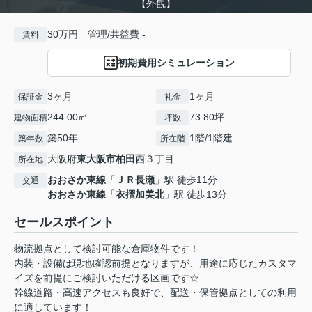
【外観】
30万円 管理/共益費 -
賃料
初期費用シミュレーション
3ヶ月
1ヶ月
保証金
礼金
244.00㎡
73.80坪
建物面積
坪数
築50年
1階/1階建
築年数
所在階
大阪府
東大阪市
柏田西
３丁目
所在地
おおさか東線
「
ＪＲ長瀬
」駅 徒歩11分
交通
おおさか東線
「
衣摺加美北
」駅 徒歩13分
セールスポイント
物流拠点として検討可能な倉庫物件です！
内装・設備は現地確認前提となりますが、用途に応じたカスタマ
イズを前提にご検討いただける区画です☆
幹線道路・高速アクセスも良好で、配送・保管拠点としての利用
に適しています！