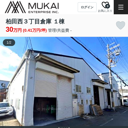
0
ログイン
お気に入り
柏田西３丁目倉庫 １棟
30
万円
(0.41万円/坪)
管理/共益費 -
1
/
2