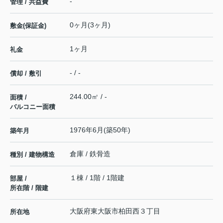
-
管理 / 共益費
0ヶ月(3ヶ月)
敷金(保証金)
1ヶ月
礼金
- / -
償却 / 敷引
244.00㎡ / -
面積 /
バルコニー面積
1976年6月(築50年)
築年月
倉庫 / 鉄骨造
種別 / 建物構造
１棟 / 1階 / 1階建
部屋 /
所在階 / 階建
大阪府
東大阪市
柏田西
３丁目
所在地