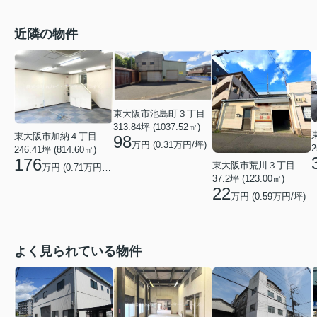
近隣の物件
東大阪市池島町３丁目
313.84坪 (1037.52㎡)
東大阪市加納４丁目
98
万円 (
0.31
万円/坪)
2
246.41坪 (814.60㎡)
176
東大阪市荒川３丁目
万円 (
0.71
万円/坪)
37.2坪 (123.00㎡)
22
万円 (
0.59
万円/坪)
よく見られている物件