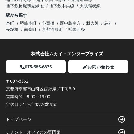
地下鉄長堀鶴見緑地
地下鉄中央線
大阪環状線
駅から探す
本町
堺筋本町
心斎橋
西中島南方
新大阪
烏丸
長堀橋
南森町
京都河原町
祇園四条
株式会社ムカイ・エンタープライズ
075-585-6675
お問い合わせ
〒607-8352
京都府京都市山科区西野岸ノ下町8-9
営業時間：
9:00～19:00
定休日：
年末年始/お盆期間
トップページ
テナント・オフィスの専門家