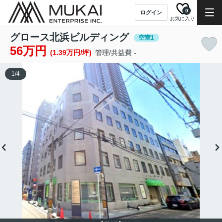
0
ログイン
お気に入り
グロース北浜ビルディング
空室1
56万円
(1.39万円/坪)
管理/共益費 -
1
/
4