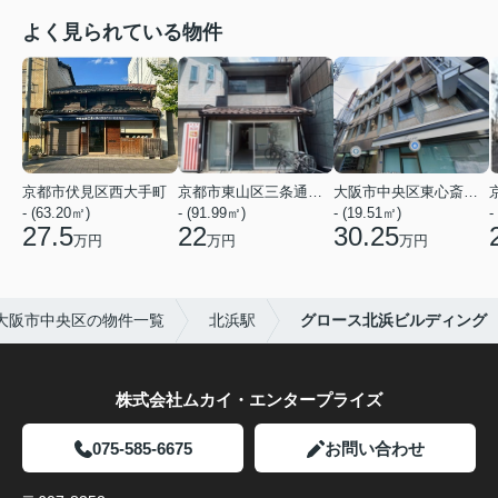
よく見られている物件
京都市伏見区西大手町
京都市東山区三条通北裏白川筋西入２丁目東姉小路町
大阪市中央区東心斎橋２丁目
- (63.20㎡)
- (91.99㎡)
- (19.51㎡)
-
27.5
22
30.25
万円
万円
万円
大阪市中央区の物件一覧
北浜駅
グロース北浜ビルディング
株式会社ムカイ・エンタープライズ
075-585-6675
お問い合わせ