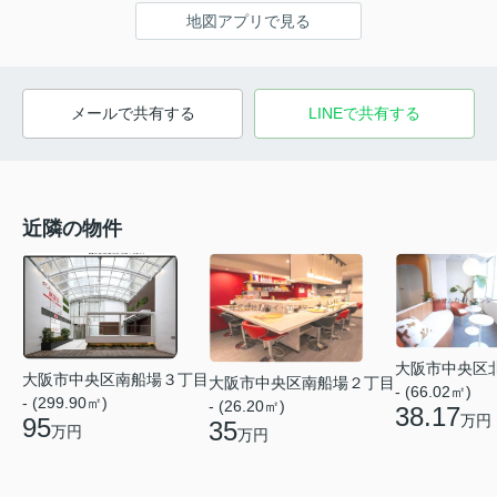
地図アプリで見る
メールで共有する
LINEで共有する
近隣の物件
大阪市中央区
大阪市中央区南船場３丁目
大阪市中央区南船場２丁目
- (66.02㎡)
- (299.90㎡)
- (26.20㎡)
38.17
万円
95
35
万円
万円