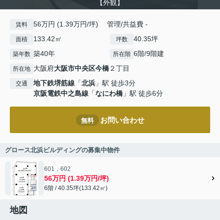
【外観】
56万円 (1.39万円/坪) 管理/共益費 -
賃料
133.42㎡
40.35坪
面積
坪数
築40年
6階/9階建
築年数
所在階
大阪府
大阪市中央区
今橋
２丁目
所在地
地下鉄堺筋線
「
北浜
」駅 徒歩3分
交通
京阪電鉄中之島線
「
なにわ橋
」駅 徒歩6分
お問い合わせ
無料
グロース北浜ビルディングの募集中物件
601，602
56万円 (1.39万円/坪)
6階 / 40.35坪(133.42㎡)
地図