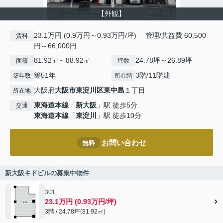
【外観】
23.1万円 (0.9万円～0.93万円/坪) 管理/共益費 60,500
賃料
円～66,000円
81.92㎡～88.92㎡
24.78坪～26.89坪
面積
坪数
築51年
3階/11階建
築年数
所在階
大阪府
大阪市東淀川区
東中島
１丁目
所在地
東海道本線
「
新大阪
」駅 徒歩5分
交通
東海道本線
「
東淀川
」駅 徒歩10分
お問い合わせ
無料
新大阪キドビルの募集中物件
301
23.1万円 (0.93万円/坪)
3階 / 24.78坪(81.92㎡)