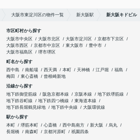
大阪市東淀川区の物件一覧
新大阪駅
新大阪キドビル
市区町村から探す
大阪市中央区
大阪市北区
大阪市淀川区
京都市下京区
大阪市西区
京都市中京区
東大阪市
豊中市
大阪市福島区
堺市堺区
町名から探す
西中島
南船場
西天満
本町
天神橋
江戸堀
福島
梅田
東心斎橋
曾根崎新地
沿線から探す
地下鉄御堂筋線
阪急京都本線
京阪本線
地下鉄堺筋線
地下鉄谷町線
地下鉄四つ橋線
東海道本線
地下鉄長堀鶴見緑地
地下鉄中央線
大阪環状線
駅から探す
本町
堺筋本町
心斎橋
西中島南方
新大阪
烏丸
長堀橋
南森町
京都河原町
祇園四条