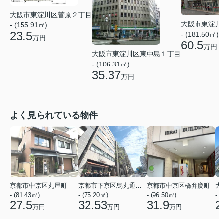
大阪市東淀川区菅原２丁目
大阪市東淀
- (155.91㎡)
23.5
- (181.50㎡)
万円
60.5
万円
大阪市東淀川区東中島１丁目
- (106.31㎡)
35.37
万円
よく見られている物件
京都市中京区丸屋町
京都市下京区烏丸通五条上る五条烏丸町
京都市中京区橋弁慶町
- (81.43㎡)
- (75.20㎡)
- (96.50㎡)
-
27.5
32.53
31.9
万円
万円
万円