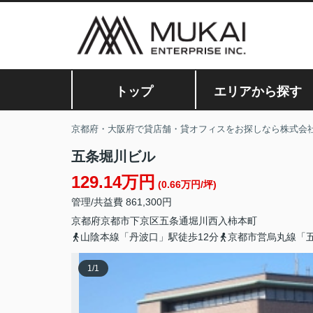
トップ
エリアから探す
京都府・大阪府で貸店舗・貸オフィスをお探しなら株式会
五条堀川ビル
129.14万円
(0.66万円/坪)
管理/共益費 861,300円
京都府
京都市下京区
五条通堀川西入
柿本町
山陰本線「丹波口」駅徒歩12分
京都市営烏丸線「五
1
/
1