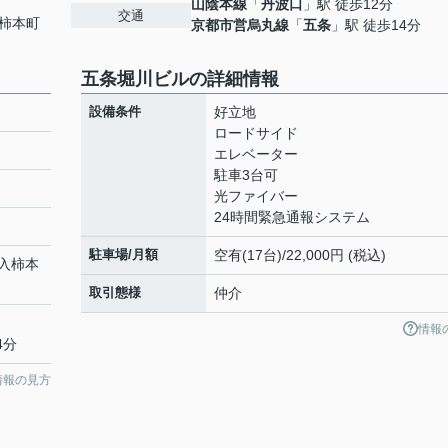
山陰本線
「
丹波口
」駅 徒歩12分
交通
柿本町
京都市営烏丸線
「
五条
」駅 徒歩14分
五条堀川ビルの詳細情報
設備条件
好立地
ロードサイド
エレベーター
駐車3台可
光ファイバー
24時間緊急通報システム
駐車場/月額
空有(17台)/22,000円 (税込)
入
柿本
取引態様
仲介
情報
4分
情報の見方