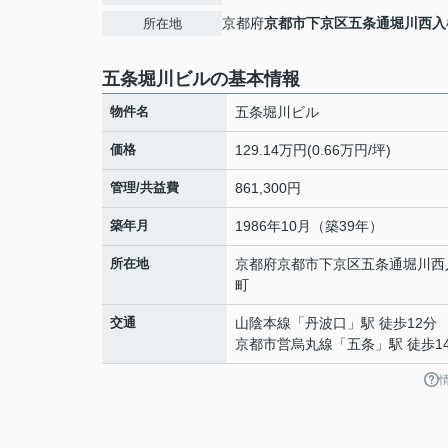
京都府
京都市下京区
五条通堀川西入
所在地
五条堀川ビルの基本情報
物件名
五条堀川ビル
価格
129.14万円(0.66万円/坪)
管理/共益費
861,300円
築年月
1986年10月（築39年）
所在地
京都府
京都市下京区
五条通堀川西
町
交通
山陰本線
「
丹波口
」駅 徒歩12分
京都市営烏丸線
「
五条
」駅 徒歩1