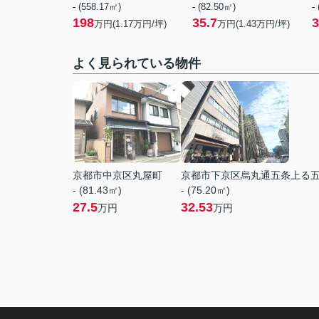
- (558.17㎡)
- (82.50㎡)
-
198
35.7
3
万円(
1.17
万円/坪)
万円(
1.43
万円/坪)
よく見られている物件
京都市中京区丸屋町
京都市下京区烏丸通五条上る
- (81.43㎡)
- (75.20㎡)
27.5
32.53
万円
万円