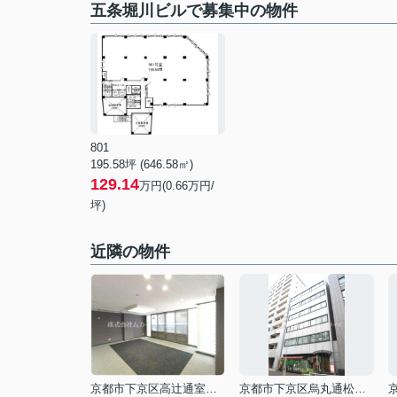
五条堀川ビルで募集中の物件
801
195.58坪 (646.58㎡)
129.14
万円(0.66万円/
坪)
近隣の物件
京都市下京区高辻通室町西入繁昌町
京都市下京区烏丸通松原下る五条烏丸町