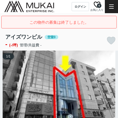
0
ログイン
お気に入り
この物件の募集は終了しました。
アイズワンビル
空室0
-
(-/坪)
管理/共益費 -
1
/
1