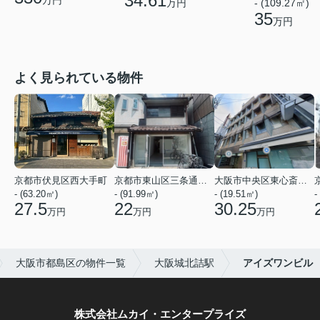
34.61
万円
- (109.27㎡)
35
万円
よく見られている物件
京都市伏見区西大手町
京都市東山区三条通北裏白川筋西入２丁目東姉小路町
大阪市中央区東心斎橋２丁目
- (63.20㎡)
- (91.99㎡)
- (19.51㎡)
-
27.5
22
30.25
万円
万円
万円
大阪市都島区の物件一覧
大阪城北詰駅
アイズワンビル
株式会社ムカイ・エンタープライズ