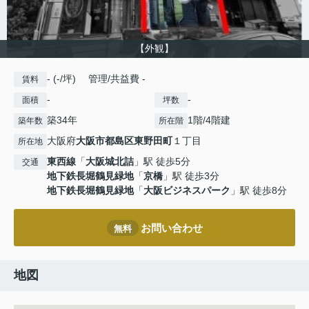
【外観】
- (-/坪) 管理/共益費 -
賃料
-
-
面積
坪数
築34年
1階/4階建
築年数
所在階
大阪府
大阪市都島区
東野田町
１丁目
所在地
東西線
「
大阪城北詰
」駅 徒歩5分
交通
地下鉄長堀鶴見緑地
「
京橋
」駅 徒歩3分
地下鉄長堀鶴見緑地
「
大阪ビジネスパーク
」駅 徒歩8分
お問い合わせ
無料
地図