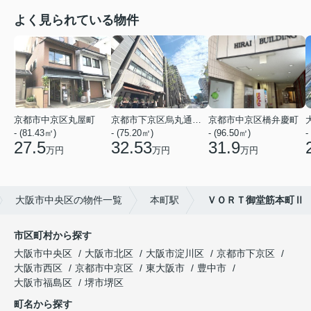
よく見られている物件
京都市中京区丸屋町
京都市下京区烏丸通五条上る五条烏丸町
京都市中京区橋弁慶町
- (81.43㎡)
- (75.20㎡)
- (96.50㎡)
-
27.5
32.53
31.9
万円
万円
万円
大阪市中央区の物件一覧
本町駅
ＶＯＲＴ御堂筋本町Ⅱ
市区町村から探す
大阪市中央区
大阪市北区
大阪市淀川区
京都市下京区
大阪市西区
京都市中京区
東大阪市
豊中市
大阪市福島区
堺市堺区
町名から探す