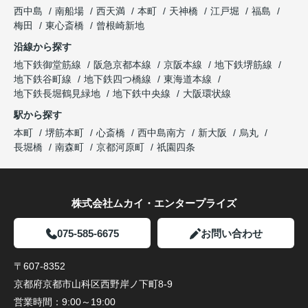
西中島
南船場
西天満
本町
天神橋
江戸堀
福島
梅田
東心斎橋
曾根崎新地
沿線から探す
地下鉄御堂筋線
阪急京都本線
京阪本線
地下鉄堺筋線
地下鉄谷町線
地下鉄四つ橋線
東海道本線
地下鉄長堀鶴見緑地
地下鉄中央線
大阪環状線
駅から探す
本町
堺筋本町
心斎橋
西中島南方
新大阪
烏丸
長堀橋
南森町
京都河原町
祇園四条
株式会社ムカイ・エンタープライズ
075-585-6675
お問い合わせ
〒607-8352
京都府京都市山科区西野岸ノ下町8-9
営業時間：
9:00～19:00