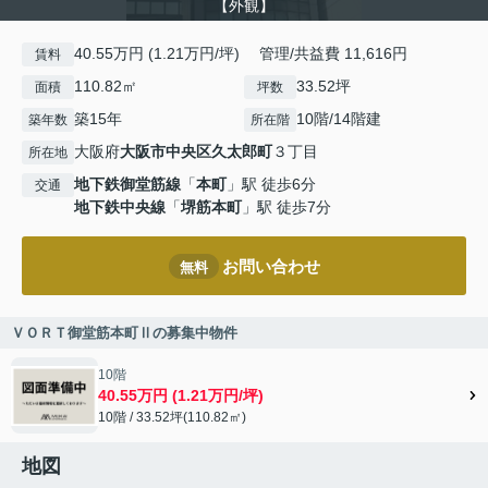
【外観】
40.55万円 (1.21万円/坪) 管理/共益費 11,616円
賃料
110.82㎡
33.52坪
面積
坪数
築15年
10階/14階建
築年数
所在階
大阪府
大阪市中央区
久太郎町
３丁目
所在地
地下鉄御堂筋線
「
本町
」駅 徒歩6分
交通
地下鉄中央線
「
堺筋本町
」駅 徒歩7分
お問い合わせ
無料
ＶＯＲＴ御堂筋本町Ⅱの募集中物件
10階
40.55万円 (1.21万円/坪)
10階 / 33.52坪(110.82㎡)
地図