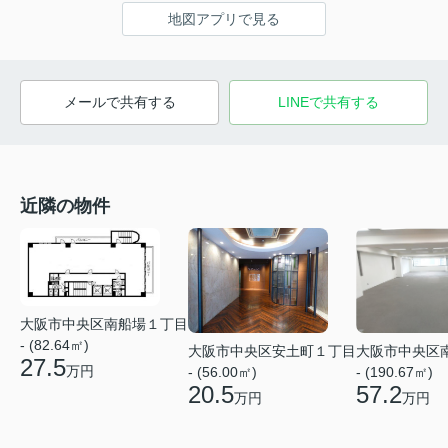
地図アプリで見る
メールで共有する
LINEで共有する
近隣の物件
大阪市中央区南船場１丁目
- (82.64㎡)
大阪市中央区安土町１丁目
大阪市中央区
27.5
万円
- (56.00㎡)
- (190.67㎡)
20.5
57.2
万円
万円