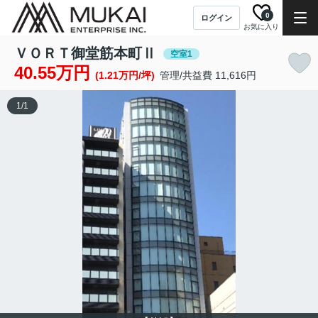
0
ログイン
お気に入り
ＶＯＲＴ御堂筋本町Ⅱ
空室1
40.55万円
(1.21万円/坪)
管理/共益費 11,616円
1
/
1