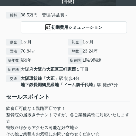
【外観】
38.5万円 管理/共益費 -
賃料
初期費用シミュレーション
1ヶ月
1ヶ月
敷金
礼金
76.84㎡
23.24坪
面積
坪数
築9年
1階/9階建
築年数
所在階
大阪府
大阪市大正区
三軒家西
１丁目
所在地
大阪環状線
「
大正
」駅 徒歩4分
交通
地下鉄長堀鶴見緑地
「
ドーム前千代崎
」駅 徒歩7分
セールスポイント
飲食店可能な１階路面店です！
整骨院の居抜きテナントですが、各ご業種柔軟に対応いたします
☆
複数路線からアクセス可能な好立地☆
その他ご業種もお気軽にお問い合わせください☆