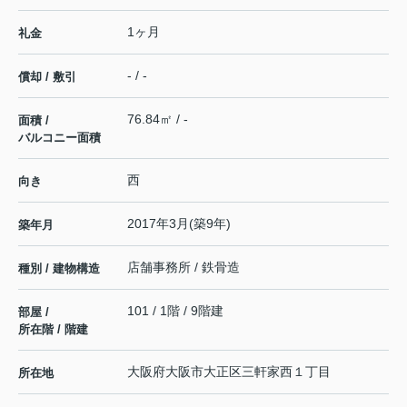
1ヶ月
礼金
- / -
償却 / 敷引
76.84㎡ / -
面積 /
バルコニー面積
西
向き
2017年3月(築9年)
築年月
店舗事務所 / 鉄骨造
種別 / 建物構造
101 / 1階 / 9階建
部屋 /
所在階 / 階建
大阪府
大阪市大正区
三軒家西
１丁目
所在地