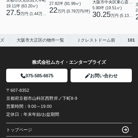
京都市伏見区西大手町
大阪市中央区東心斎橋２丁目
27.82坪 (91.99㎡)
19.11坪 (63.20㎡)
5.90坪 (19.51㎡)
22
2
27.5
万円 (0.79万円/坪)
30.25
万円 (1.44万円/坪)
万円 (5.13万円/坪)
ズ
大阪市大正区の物件一覧
Ｊクレストドーム前
101
株式会社ムカイ・エンタープライズ
075-585-6675
お問い合わせ
〒607-8352
京都府京都市山科区西野岸ノ下町8-9
営業時間：
9:00～19:00
定休日：
年末年始/お盆期間
トップページ