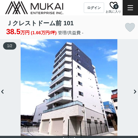
0
ログイン
お気に入り
Ｊクレストドーム前 101
38.5
万円
(1.66万円/坪)
管理/共益費 -
1
/
2