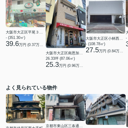
大阪市大正区平尾３丁目
- (351.30㎡)
-
大阪市大正区小林西１丁目
39.6
- (108.78㎡)
万円 (
0.37
万円/坪)
27.5
万円 (
0.84
万円/坪)
大阪市大正区南恩加島６丁目
26.33坪 (87.06㎡)
25.3
万円 (
0.96
万円/坪)
よく見られている物件
京都市東山区三条通北裏白川筋西入２丁目東姉小路町