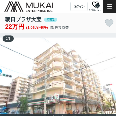
0
ログイン
お気に入り
朝日プラザ大宝
空室1
22万円
(1.06万円/坪)
管理/共益費 -
1
/
1