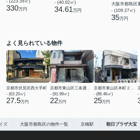
- (223.39㎡)
- (40.02㎡)
大阪市都島区
330
34.61
万円
万円
- (109.27㎡)
35
万円
よく見られている物件
京都市伏見区西大手町
京都市東山区三条通北裏白川筋西入２丁目東姉小路町
京都市東山区本町２２丁目
- (63.20㎡)
- (91.99㎡)
- (86.46㎡)
-
27.5
22
25
万円
万円
万円
イズ
大阪市都島区の物件一覧
京橋駅
朝日プラザ大宝