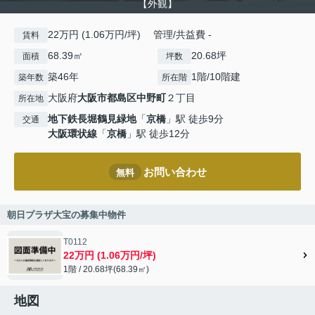
【外観】
22万円 (1.06万円/坪) 管理/共益費 -
賃料
68.39㎡
20.68坪
面積
坪数
築46年
1階/10階建
築年数
所在階
大阪府
大阪市都島区
中野町
２丁目
所在地
地下鉄長堀鶴見緑地
「
京橋
」駅 徒歩9分
交通
大阪環状線
「
京橋
」駅 徒歩12分
お問い合わせ
無料
朝日プラザ大宝の募集中物件
T0112
22万円 (1.06万円/坪)
1階 / 20.68坪(68.39㎡)
地図