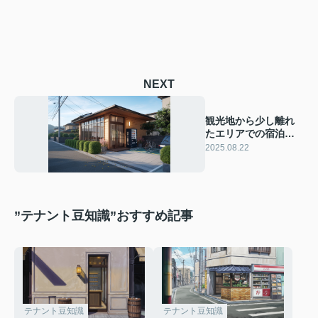
NEXT
観光地から少し離れ
たエリアでの宿泊施
設経営とは？需要や
2025.08.22
物件選びのコツも紹
介
”テナント豆知識”おすすめ記事
テナント豆知識
テナント豆知識