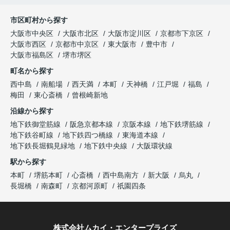
市区町村から探す
大阪市中央区
大阪市北区
大阪市淀川区
京都市下京区
大阪市西区
京都市中京区
東大阪市
豊中市
大阪市福島区
堺市堺区
町名から探す
西中島
南船場
西天満
本町
天神橋
江戸堀
福島
梅田
東心斎橋
曾根崎新地
沿線から探す
地下鉄御堂筋線
阪急京都本線
京阪本線
地下鉄堺筋線
地下鉄谷町線
地下鉄四つ橋線
東海道本線
地下鉄長堀鶴見緑地
地下鉄中央線
大阪環状線
駅から探す
本町
堺筋本町
心斎橋
西中島南方
新大阪
烏丸
長堀橋
南森町
京都河原町
祇園四条
株式会社ムカイ・エンタープライズ