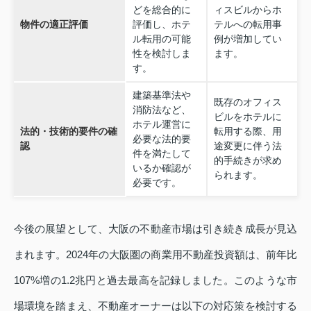
どを総合的に
ィスビルからホ
物件の適正評価
評価し、ホテ
テルへの転用事
ル転用の可能
例が増加してい
性を検討しま
ます。
す。
建築基準法や
既存のオフィス
消防法など、
ビルをホテルに
ホテル運営に
法的・技術的要件の確
転用する際、用
必要な法的要
認
途変更に伴う法
件を満たして
的手続きが求め
いるか確認が
られます。
必要です。
今後の展望として、大阪の不動産市場は引き続き成長が見込
まれます。2024年の大阪圏の商業用不動産投資額は、前年比
107%増の1.2兆円と過去最高を記録しました。このような市
場環境を踏まえ、不動産オーナーは以下の対応策を検討する