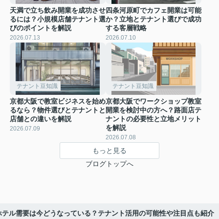
天満で立ち飲み開業を成功させ
四条河原町でカフェ開業は可能
るには？小規模店舗テナント選
か？立地とテナント選びで成功
びのポイントを解説
する客層戦略
2026.07.13
2026.07.10
テナント豆知識
テナント豆知識
京都大阪で教室ビジネスを始め
京都大阪でワークショップ教室
るなら？物件選びとテナントと
開業を検討中の方へ？路面店テ
店舗との違いを解説
ナントの必要性と立地メリット
を解説
2026.07.09
2026.07.08
もっと見る
ブログトップへ
ホテル需要は今どうなっている？テナント活用の可能性や注目点も紹介