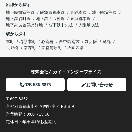
沿線から探す
地下鉄御堂筋線
阪急京都本線
京阪本線
地下鉄堺筋線
地下鉄谷町線
地下鉄四つ橋線
東海道本線
地下鉄長堀鶴見緑地
地下鉄中央線
大阪環状線
駅から探す
本町
堺筋本町
心斎橋
西中島南方
新大阪
烏丸
長堀橋
南森町
京都河原町
祇園四条
株式会社ムカイ・エンタープライズ
075-585-6675
お問い合わせ
〒607-8352
京都府京都市山科区西野岸ノ下町8-9
営業時間：
9:00～19:00
定休日：
年末年始/お盆期間