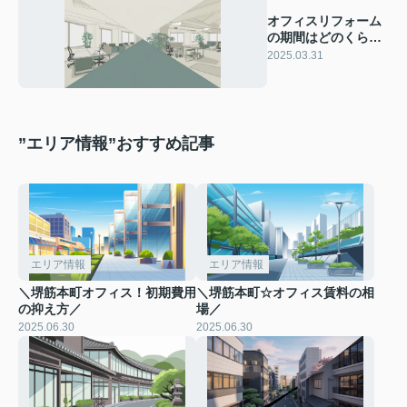
オフィスリフォーム
の期間はどのくら
い？オフィス選びに
2025.03.31
役立つ情報をご紹介
”エリア情報”おすすめ記事
エリア情報
エリア情報
＼堺筋本町オフィス！初期費用
＼堺筋本町☆オフィス賃料の相
の抑え方／
場／
2025.06.30
2025.06.30