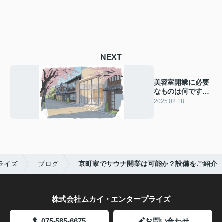
NEXT
美容室開業に必要
なものは何です
か？京都での成功
2025.02.18
戦略をご紹介
ライズ
ブログ
京町家でサウナ開業は可能か？設備をご紹介
株式会社ムカイ・エンタープライズ
075-585-6675
お問い合わせ