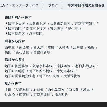
ムカイ・エンタープライズ
ブログ
年末年始休暇のお知らせ
市区町村から探す
大阪市中央区
大阪市北区
大阪市淀川区
京都市下京区
大阪市西区
京都市中京区
東大阪市
豊中市
大阪市福島区
堺市堺区
町名から探す
西中島
南船場
西天満
本町
天神橋
江戸堀
福島
梅田
東心斎橋
曾根崎新地
沿線から探す
地下鉄御堂筋線
阪急京都本線
京阪本線
地下鉄堺筋線
地下鉄谷町線
地下鉄四つ橋線
東海道本線
地下鉄長堀鶴見緑地
地下鉄中央線
大阪環状線
駅から探す
本町
堺筋本町
心斎橋
西中島南方
新大阪
烏丸
長堀橋
南森町
京都河原町
祇園四条