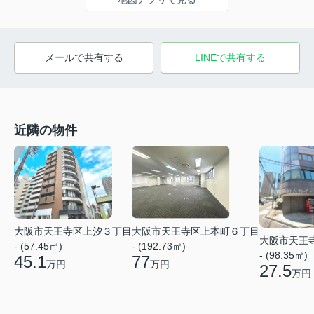
メールで共有する
LINEで共有する
近隣の物件
大阪市天王寺区上汐３丁目
大阪市天王寺区上本町６丁目
大阪市天王
- (57.45㎡)
- (192.73㎡)
- (98.35㎡)
45.1
77
万円
万円
27.5
万円