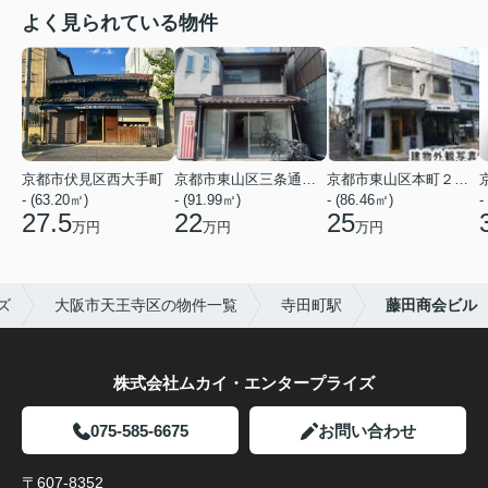
よく見られている物件
京都市伏見区西大手町
京都市東山区三条通北裏白川筋西入２丁目東姉小路町
京都市東山区本町２２丁目
- (63.20㎡)
- (91.99㎡)
- (86.46㎡)
-
27.5
22
25
万円
万円
万円
ズ
大阪市天王寺区の物件一覧
寺田町駅
藤田商会ビル
株式会社ムカイ・エンタープライズ
075-585-6675
お問い合わせ
〒607-8352