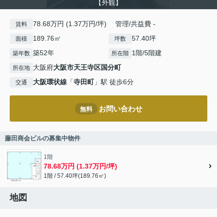
【外観】
78.68万円 (1.37万円/坪) 管理/共益費 -
賃料
189.76㎡
57.40坪
面積
坪数
築52年
1階/5階建
築年数
所在階
大阪府
大阪市天王寺区
国分町
所在地
大阪環状線
「
寺田町
」駅 徒歩6分
交通
お問い合わせ
無料
藤田商会ビルの募集中物件
1階
78.68万円 (1.37万円/坪)
1階 / 57.40坪(189.76㎡)
地図