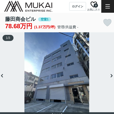
0
ログイン
お気に入り
藤田商会ビル
空室1
78.68万円
(1.37万円/坪)
管理/共益費 -
1
/
3