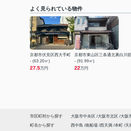
よく見られている物件
京都市伏見区西大手町
京都市東山区三条通北裏白川
- (63.20㎡)
- (91.99㎡)
27.5
22
万円
万円
市区町村から探す
大阪市中央区
大阪市北区
大阪
町名から探す
西中島
南船場
西天満
本町
天