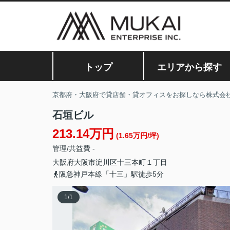
トップ
エリアから探す
京都府・大阪府で貸店舗・貸オフィスをお探しなら株式会
石垣ビル
213.14万円
(1.65万円/坪)
管理/共益費 -
大阪府
大阪市淀川区
十三本町
１丁目
阪急神戸本線「十三」駅徒歩5分
1
/
1