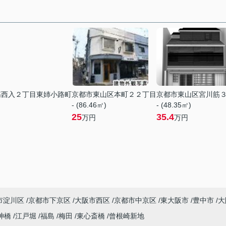
筋西入２丁目東姉小路町
京都市東山区本町２２丁目
京都市東山区宮川筋
- (86.46㎡)
- (48.35㎡)
25
35.4
万円
万円
市淀川区
京都市下京区
大阪市西区
京都市中京区
東大阪市
豊中市
大
神橋
江戸堀
福島
梅田
東心斎橋
曾根崎新地