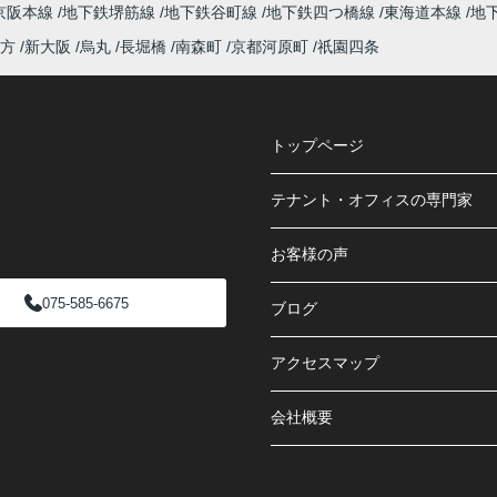
京阪本線
地下鉄堺筋線
地下鉄谷町線
地下鉄四つ橋線
東海道本線
地
方
新大阪
烏丸
長堀橋
南森町
京都河原町
祇園四条
トップページ
テナント・オフィスの専門家
お客様の声
075-585-6675
ブログ
アクセスマップ
会社概要