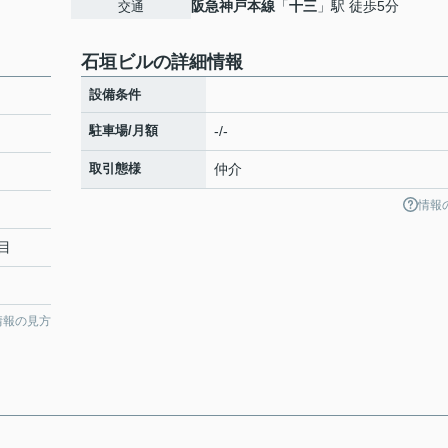
阪急神戸本線
「
十三
」駅 徒歩5分
交通
石垣ビルの詳細情報
設備条件
駐車場/月額
-/-
取引態様
仲介
情報
目
情報の見方