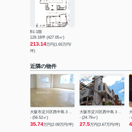
B1-1階
129.18坪 (427.05㎡)
213.14
万円(1.65万円/
坪)
近隣の物件
大阪市淀川区西中島３丁目
大阪市淀川区西中島３丁目
- (56.52㎡)
- (24.79㎡)
-
35.74
27.5
4
万円(
2.09
万円/坪)
万円(
3.67
万円/坪)