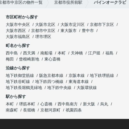
京都市中京区の物件一覧
京都市役所前駅
バインオークラビ
市区町村から探す
大阪市中央区
大阪市北区
大阪市淀川区
京都市下京区
大阪市西区
京都市中京区
東大阪市
豊中市
大阪市福島区
堺市堺区
町名から探す
西中島
西天満
南船場
本町
天神橋
江戸堀
福島
梅田
曾根崎新地
東心斎橋
沿線から探す
地下鉄御堂筋線
阪急京都本線
京阪本線
地下鉄堺筋線
地下鉄谷町線
地下鉄四つ橋線
東海道本線
地下鉄長堀鶴見緑地
地下鉄中央線
大阪環状線
駅から探す
本町
堺筋本町
心斎橋
西中島南方
新大阪
烏丸
南森町
長堀橋
京都河原町
祇園四条