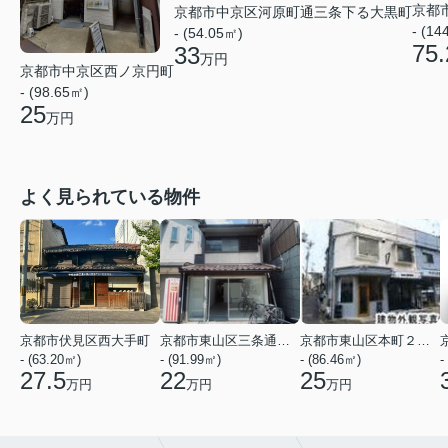
京都
京都市中京区河原町通三条下る大黒町
- (14
- (54.05㎡)
75.
33
万円
京都市中京区西ノ京円町
- (98.65㎡)
25
万円
よく見られている物件
京都市伏見区西大手町
京都市東山区三条通北裏白川筋西入２丁目東姉小路町
京都市東山区本町２２丁目
- (63.20㎡)
- (91.99㎡)
- (86.46㎡)
-
27.5
22
25
万円
万円
万円