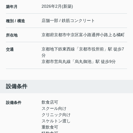
2026年2月(新築)
築年月
店舗一部 / 鉄筋コンクリート
種別 / 構造
京都府
京都市中京区
富小路通押小路上る
橘町
所在地
京都地下鉄東西線
「
京都市役所前
」駅 徒歩7
交通
分
京都市営烏丸線
「
烏丸御池
」駅 徒歩9分
設備条件
飲食店可
設備条件
スクール向け
クリニック向け
スケルトン渡し
重飲食可