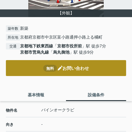
【外観】
新築
築年数
京都府京都市中京区富小路通押小路上る橘町
所在地
京都地下鉄東西線
「
京都市役所前
」駅 徒歩7分
交通
京都市営烏丸線
「
烏丸御池
」駅 徒歩9分
お問い合わせ
無料
基本情報
設備条件
バインオークラビ
物件名
-
向き