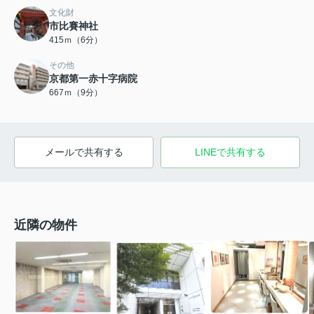
文化財
市比賽神社
415ｍ（6分）
その他
京都第一赤十字病院
667ｍ（9分）
メールで共有する
LINEで共有する
近隣の物件