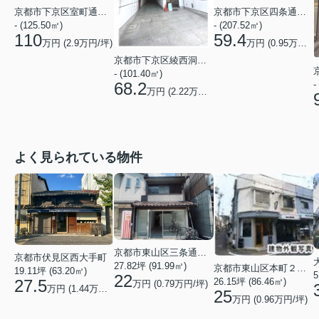
京都市下京区室町通綾小路下る白楽天町
京都市下京区四条通柳馬場西入立売中之町
- (125.50㎡)
- (207.52㎡)
110
59.4
万円 (
2.9
万円/坪)
万円 (
0.95
万円/坪)
京都市下京区綾西洞院町
- (101.40㎡)
-
68.2
万円 (
2.22
万円/坪)
よく見られている物件
京都市東山区三条通北裏白川筋西入２丁目東姉小路町
京都市伏見区西大手町
27.82坪 (91.99㎡)
京都市東山区本町２２丁目
19.11坪 (63.20㎡)
5
22
26.15坪 (86.46㎡)
27.5
万円 (0.79万円/坪)
万円 (1.44万円/坪)
25
万円 (0.96万円/坪)