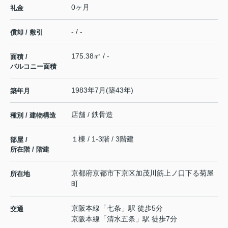
0ヶ月
礼金
- / -
償却 / 敷引
175.38㎡ / -
面積 /
バルコニー面積
1983年7月(築43年)
築年月
店舗 / 鉄骨造
種別 / 建物構造
１棟 / 1-3階 / 3階建
部屋 /
所在階 / 階建
京都府
京都市下京区
加茂川筋上ノ口下る
菊屋
所在地
町
京阪本線
「
七条
」駅 徒歩5分
交通
京阪本線
「
清水五条
」駅 徒歩7分