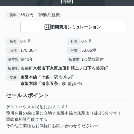
【外観】
55万円 管理/共益費 -
賃料
初期費用シミュレーション
0ヶ月
0ヶ月
敷金
礼金
175.38㎡
53.05坪
面積
坪数
築43年
1-3階/3階建
築年数
所在階
京都府
京都市下京区
加茂川筋上ノ口下る
菊屋町
所在地
京阪本線
「
七条
」駅 徒歩5分
交通
京阪本線
「
清水五条
」駅 徒歩7分
セールスポイント
ゲストハウスや民泊におススメ！
鴨川を目の前に望む立地☆京阪本線七条駅より徒歩5分です！
重飲食相談可能です☆
その他ご業種もお気軽にお問い合わせください☆