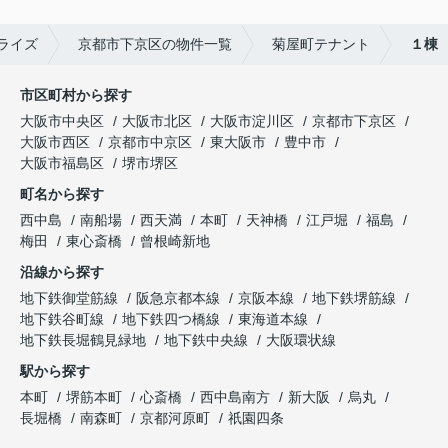
ライズ
京都市下京区の物件一覧
菊屋町テナント
１棟
市区町村から探す
大阪市中央区
大阪市北区
大阪市淀川区
京都市下京区
大阪市西区
京都市中京区
東大阪市
豊中市
大阪市福島区
堺市堺区
町名から探す
西中島
南船場
西天満
本町
天神橋
江戸堀
福島
梅田
東心斎橋
曾根崎新地
沿線から探す
地下鉄御堂筋線
阪急京都本線
京阪本線
地下鉄堺筋線
地下鉄谷町線
地下鉄四つ橋線
東海道本線
地下鉄長堀鶴見緑地
地下鉄中央線
大阪環状線
駅から探す
本町
堺筋本町
心斎橋
西中島南方
新大阪
烏丸
長堀橋
南森町
京都河原町
祇園四条