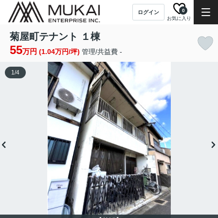
0
ログイン
お気に入り
菊屋町テナント １棟
55
万円
(1.04万円/坪)
管理/共益費 -
1
/
4