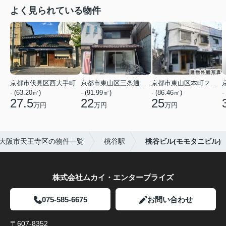
よく見られている物件
京都市伏見区西大手町
京都市東山区三条通北裏白川筋西入２丁目東姉小路町
京都市東山区本町２２丁目
- (63.20㎡)
- (91.99㎡)
- (86.46㎡)
-
27.5
22
25
万円
万円
万円
大阪市天王寺区の物件一覧
桃谷駅
桃谷ビル(モモタニビル)
株式会社ムカイ・エンタープライズ
075-585-6675
お問い合わせ
〒607-8352