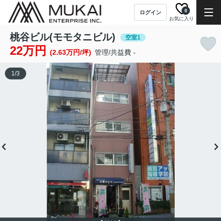
0
ログイン
お気に入り
桃谷ビル(モモタニビル)
空室1
22万円
(2.63万円/坪)
管理/共益費 -
1
/
3