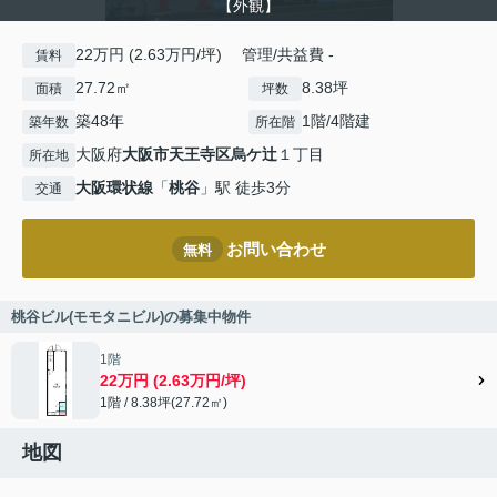
【外観】
22万円 (2.63万円/坪) 管理/共益費 -
賃料
27.72㎡
8.38坪
面積
坪数
築48年
1階/4階建
築年数
所在階
大阪府
大阪市天王寺区
烏ケ辻
１丁目
所在地
大阪環状線
「
桃谷
」駅 徒歩3分
交通
お問い合わせ
無料
桃谷ビル(モモタニビル)の募集中物件
1階
22万円 (2.63万円/坪)
1階 / 8.38坪(27.72㎡)
地図