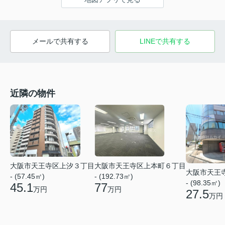
メールで共有する
LINEで共有する
近隣の物件
大阪市天王寺区上汐３丁目
大阪市天王寺区上本町６丁目
大阪市天王
- (57.45㎡)
- (192.73㎡)
- (98.35㎡)
45.1
77
万円
万円
27.5
万円