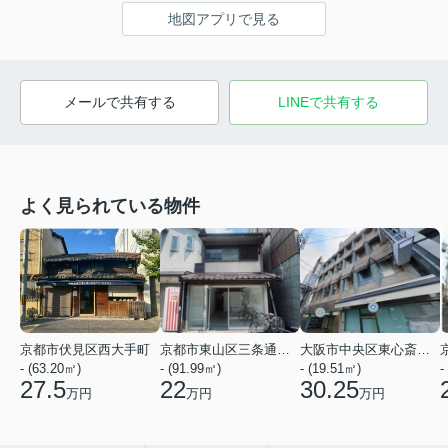
地図アプリで見る
メールで共有する
LINEで共有する
よく見られている物件
京都市伏見区西大手町
京都市東山区三条通北裏白川筋西入２丁目東姉小路町
大阪市中央区東心斎橋２丁目
- (63.20㎡)
- (91.99㎡)
- (19.51㎡)
-
27.5
22
30.25
万円
万円
万円