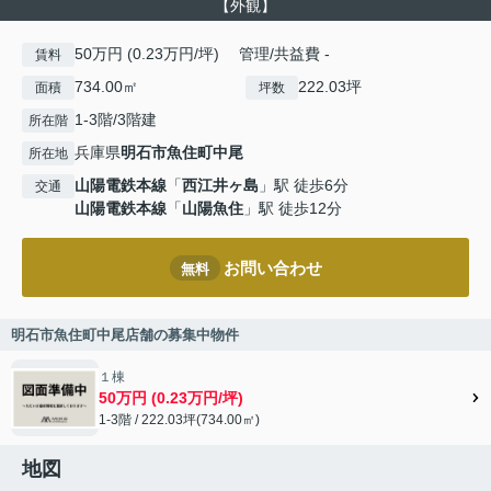
【外観】
50万円 (0.23万円/坪) 管理/共益費 -
賃料
734.00㎡
222.03坪
面積
坪数
1-3階/3階建
所在階
兵庫県
明石市
魚住町中尾
所在地
山陽電鉄本線
「
西江井ヶ島
」駅 徒歩6分
交通
山陽電鉄本線
「
山陽魚住
」駅 徒歩12分
お問い合わせ
無料
明石市魚住町中尾店舗の募集中物件
１棟
50万円 (0.23万円/坪)
1-3階 / 222.03坪(734.00㎡)
地図