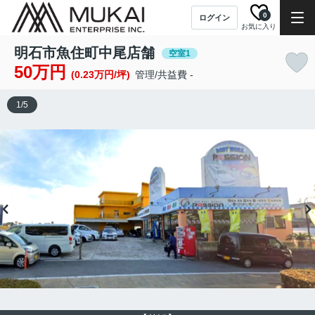
0
ログイン
お気に入り
明石市魚住町中尾店舗
空室1
50万円
(0.23万円/坪)
管理/共益費 -
1
/
5