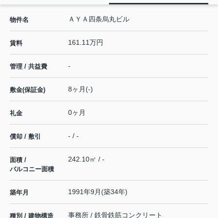
ＡＹＡ四条烏丸ビル
物件名
161.11万円
賃料
-
管理 / 共益費
8ヶ月(-)
敷金(保証金)
0ヶ月
礼金
- / -
償却 / 敷引
242.10㎡ / -
面積 /
バルコニー面積
1991年9月(築34年)
築年月
事務所 / 鉄骨鉄筋コンクリート
種別 / 建物構造