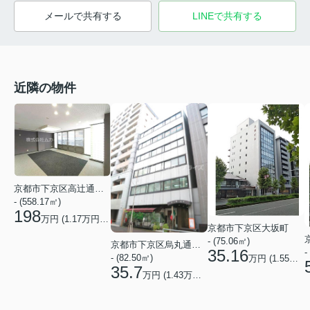
メールで共有する
LINEで共有する
近隣の物件
京都市下京区高辻通室町西入繁昌町
- (558.17㎡)
198
万円 (
1.17
万円/坪)
京都市下京区大坂町
- (75.06㎡)
京都市下京区烏丸通松原下る五条烏丸町
35.16
-
- (82.50㎡)
万円 (
1.55
万円/
35.7
万円 (
1.43
万円/坪)