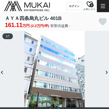
0
ログイン
お気に入り
ＡＹＡ四条烏丸ビル 401B
161.11
万円
(2.2万円/坪)
管理/共益費 -
1
/
7