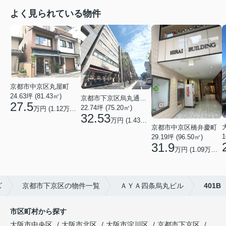
よく見られている物件
京都市中京区丸屋町
24.63坪 (81.43㎡)
京都市下京区烏丸通五条上る五条烏丸町
27.5
22.74坪 (75.20㎡)
万円 (1.12万円/坪)
32.53
万円 (1.43万円/坪)
京都市中京区橋弁慶町
1
29.19坪 (96.50㎡)
31.9
万円 (1.09万円/坪)
ズ
京都市下京区の物件一覧
ＡＹＡ四条烏丸ビル
401B
市区町村から探す
大阪市中央区
大阪市北区
大阪市淀川区
京都市下京区