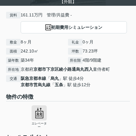
【外観】
161.11万円 管理/共益費 -
賃料
初期費用シミュレーション
8ヶ月
0ヶ月
敷金
礼金
242.10㎡
73.23坪
面積
坪数
築34年
4階/9階建
築年数
所在階
京都府
京都市下京区
綾小路通烏丸西入
童侍者町
所在地
阪急京都本線
「
烏丸
」駅 徒歩4分
交通
京都市営烏丸線
「
五条
」駅 徒歩12分
物件の特徴
エレベータ
ー