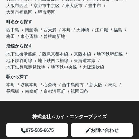
大阪市西区
京都市中京区
東大阪市
豊中市
大阪市福島区
堺市堺区
町名から探す
西中島
南船場
西天満
本町
天神橋
江戸堀
福島
梅田
東心斎橋
曾根崎新地
沿線から探す
地下鉄御堂筋線
阪急京都本線
京阪本線
地下鉄堺筋線
地下鉄谷町線
地下鉄四つ橋線
東海道本線
地下鉄長堀鶴見緑地
地下鉄中央線
大阪環状線
駅から探す
本町
堺筋本町
心斎橋
西中島南方
新大阪
烏丸
長堀橋
南森町
京都河原町
祇園四条
株式会社ムカイ・エンタープライズ
075-585-6675
お問い合わせ