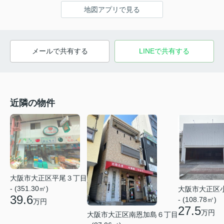
地図アプリで見る
メールで共有する
LINEで共有する
近隣の物件
大阪市大正区平尾３丁目
- (351.30㎡)
大阪市大正区
39.6
- (108.78㎡)
万円
27.5
万円
大阪市大正区南恩加島６丁目