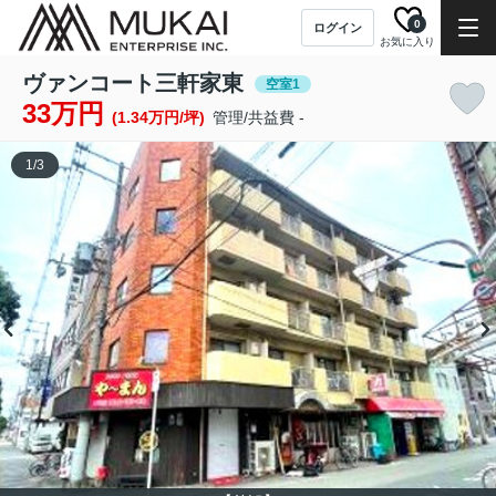
0
ログイン
お気に入り
ヴァンコート三軒家東
空室1
33万円
(1.34万円/坪)
管理/共益費 -
1
/
3