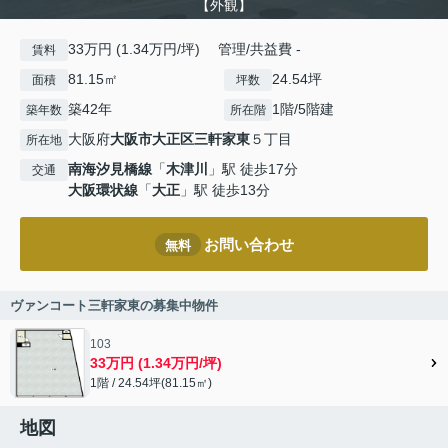
【外観】
33万円 (1.34万円/坪) 管理/共益費 -
賃料
81.15㎡
24.54坪
面積
坪数
築42年
1階/5階建
築年数
所在階
大阪府
大阪市大正区
三軒家東
５丁目
所在地
南海汐見橋線
「
木津川
」駅 徒歩17分
交通
大阪環状線
「
大正
」駅 徒歩13分
お問い合わせ
無料
ヴァンコート三軒家東の募集中物件
103
33万円 (1.34万円/坪)
1階 / 24.54坪(81.15㎡)
地図