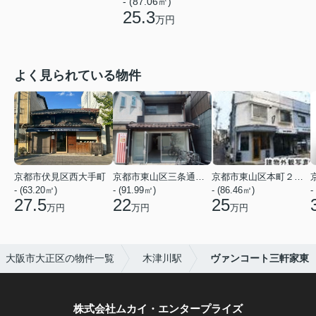
- (87.06㎡)
25.3
万円
よく見られている物件
京都市伏見区西大手町
京都市東山区三条通北裏白川筋西入２丁目東姉小路町
京都市東山区本町２２丁目
- (63.20㎡)
- (91.99㎡)
- (86.46㎡)
-
27.5
22
25
万円
万円
万円
大阪市大正区の物件一覧
木津川駅
ヴァンコート三軒家東
株式会社ムカイ・エンタープライズ