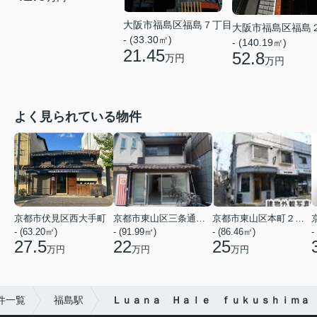
大阪市福島区福島７丁目
大阪市福島区福島
- (33.30㎡)
- (140.19㎡)
21.45
52.8
万円
万円
よく見られている物件
京都市伏見区西大手町
京都市東山区三条通北裏白川筋西入２丁目東姉小路町
京都市東山区本町２２丁目
- (63.20㎡)
- (91.99㎡)
- (86.46㎡)
-
27.5
22
25
万円
万円
万円
件一覧
福島駅
Ｌｕａｎａ Ｈａｌｅ ｆｕｋｕｓｈｉｍａ