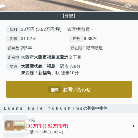
【外観】
33万円 (3.52万円/坪) 管理/共益費 -
賃料
31.02㎡
9.38坪
面積
坪数
築5年
1階/6階建
築年数
所在階
大阪府
大阪市福島区
鷺洲
２丁目
所在地
大阪環状線
「
福島
」駅 徒歩8分
交通
東西線
「
新福島
」駅 徒歩10分
お問い合わせ
無料
Ｌｕａｎａ Ｈａｌｅ ｆｕｋｕｓｈｉｍａの募集中物件
１階
33万円 (3.52万円/坪)
1階 / 9.38坪(31.02㎡)