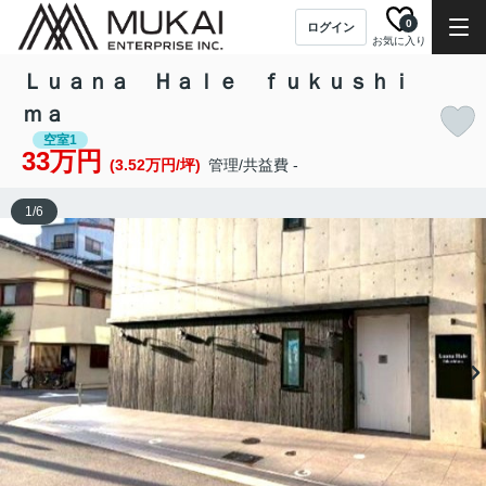
0
ログイン
お気に入り
Ｌｕａｎａ Ｈａｌｅ ｆｕｋｕｓｈｉ
ｍａ
空室1
33万円
(3.52万円/坪)
管理/共益費 -
1
/
6