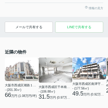
情報の見方
メールで共有する
LINEで共有する
近隣の物件
大阪市西成区南津守２丁目
大阪市西成区潮路１丁目
4
大阪市西成区千本南１丁目
- (177.56㎡)
- (201.30㎡)
- (106.88㎡)
49.5
66
万円 (
0.92
万円/坪)
31.5
万円 (
1.08
万円/坪)
万円 (
0.97
万円/坪)