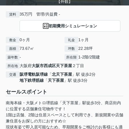
【外観】
35万円 管理/共益費 -
賃料
初期費用シミュレーション
0ヶ月
1ヶ月
敷金
礼金
73.67㎡
22.28坪
面積
坪数
-
1-2階/2階建
築年数
所在階
大阪府
大阪市西成区
天下茶屋
２丁目
所在地
阪堺電軌阪堺線
「
北天下茶屋
」駅 徒歩2分
交通
地下鉄堺筋線
「
天下茶屋
」駅 徒歩3分
セールスポイント
南海本線・大阪メトロ堺筋線「天下茶屋」駅徒歩3分、商店街内
に位置する店舗兼住宅物件です！
1階は店舗、2階は住居スペースとして利用でき、新規開業や店舗
兼住居をお探しの方におすすめ☆
現状有姿で即入居可能なため、早期開業をご検討のお客様にも適