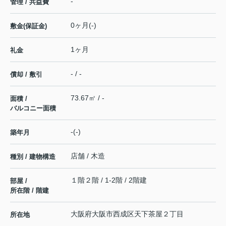
-
管理 / 共益費
0ヶ月(-)
敷金(保証金)
1ヶ月
礼金
- / -
償却 / 敷引
73.67㎡ / -
面積 /
バルコニー面積
-(-)
築年月
店舗 / 木造
種別 / 建物構造
１階２階 / 1-2階 / 2階建
部屋 /
所在階 / 階建
大阪府
大阪市西成区
天下茶屋
２丁目
所在地