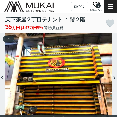
0
ログイン
お気に入り
天下茶屋２丁目テナント １階２階
35
万円
(1.57万円/坪)
管理/共益費 -
1
/
3