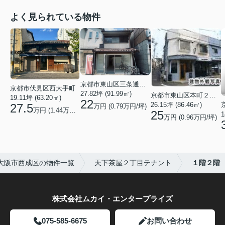
よく見られている物件
京都市東山区三条通北裏白川筋西入２丁目東姉小路町
京都市伏見区西大手町
27.82坪 (91.99㎡)
京都市東山区本町２２丁目
19.11坪 (63.20㎡)
22
26.15坪 (86.46㎡)
27.5
万円 (0.79万円/坪)
万円 (1.44万円/坪)
25
1
万円 (0.96万円/坪)
大阪市西成区の物件一覧
天下茶屋２丁目テナント
１階２階
株式会社ムカイ・エンタープライズ
075-585-6675
お問い合わせ