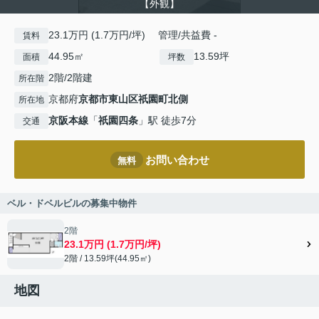
【外観】
23.1万円 (1.7万円/坪) 管理/共益費 -
賃料
44.95㎡
13.59坪
面積
坪数
2階/2階建
所在階
京都府
京都市東山区
祇園町北側
所在地
京阪本線
「
祇園四条
」駅 徒歩7分
交通
お問い合わせ
無料
ベル・ドベルビルの募集中物件
2階
23.1万円 (1.7万円/坪)
2階 / 13.59坪(44.95㎡)
地図