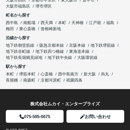
大阪市福島区
堺市堺区
町名から探す
西中島
南船場
西天満
本町
天神橋
江戸堀
福島
梅田
東心斎橋
曾根崎新地
沿線から探す
地下鉄御堂筋線
阪急京都本線
京阪本線
地下鉄堺筋線
地下鉄谷町線
地下鉄四つ橋線
東海道本線
地下鉄長堀鶴見緑地
地下鉄中央線
大阪環状線
駅から探す
本町
堺筋本町
心斎橋
西中島南方
新大阪
烏丸
長堀橋
南森町
京都河原町
祇園四条
株式会社ムカイ・エンタープライズ
075-585-6675
お問い合わせ