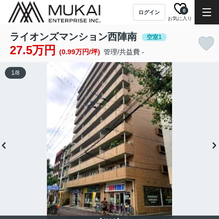
0
ログイン
お気に入り
ライオンズマンション西陣南
空室1
27.5万円
(0.99万円/坪)
管理/共益費 -
1
/
8