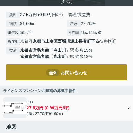
【外観】
27.5万円 (0.99万円/坪) 管理/共益費 -
賃料
91.60㎡
27.70坪
面積
坪数
築37年
1階/11階建
築年数
所在階
京都府
京都市上京区
西堀川通上長者町下る
奈良物町
所在地
京都市営烏丸線
「
今出川
」駅 徒歩19分
交通
京都市営烏丸線
「
丸太町
」駅 徒歩19分
お問い合わせ
無料
ライオンズマンション西陣南の募集中物件
103
27.5万円 (0.99万円/坪)
1階 / 27.70坪(91.60㎡)
地図