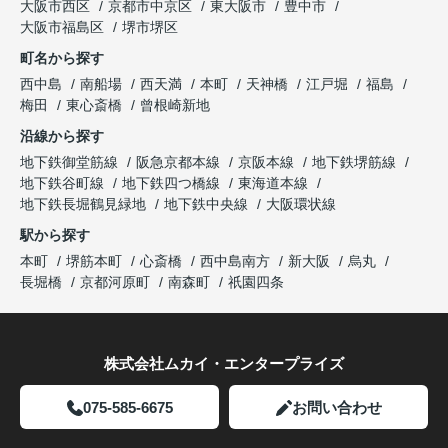
大阪市西区
京都市中京区
東大阪市
豊中市
大阪市福島区
堺市堺区
町名から探す
西中島
南船場
西天満
本町
天神橋
江戸堀
福島
梅田
東心斎橋
曾根崎新地
沿線から探す
地下鉄御堂筋線
阪急京都本線
京阪本線
地下鉄堺筋線
地下鉄谷町線
地下鉄四つ橋線
東海道本線
地下鉄長堀鶴見緑地
地下鉄中央線
大阪環状線
駅から探す
本町
堺筋本町
心斎橋
西中島南方
新大阪
烏丸
長堀橋
京都河原町
南森町
祇園四条
株式会社ムカイ・エンタープライズ
075-585-6675
お問い合わせ