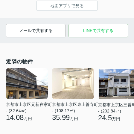
地図アプリで見る
メールで共有する
LINEで共有する
近隣の物件
京都市上京区東上善寺町
京都市上京区元新在家町
京都市上京区三番
- (108.17㎡)
- (32.64㎡)
- (202.84㎡)
35.99
14.08
24.5
万円
万円
万円