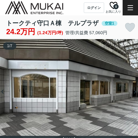
0
ログイン
お気に入り
トークティ守口Ａ棟 テルプラザ
空室1
24.2万円
(1.24万円/坪)
管理/共益費 57,060円
1
/
7