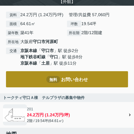
【外観】
24.2万円 (1.24万円/坪) 管理/共益費 57,060円
賃料
64.61㎡
19.54坪
面積
坪数
築41年
2階/12階建
築年数
所在階
大阪府
守口市
河原町
所在地
京阪本線
「
守口市
」駅 徒歩2分
交通
地下鉄谷町線
「
守口
」駅 徒歩8分
京阪本線
「
土居
」駅 徒歩11分
お問い合わせ
無料
トークティ守口Ａ棟 テルプラザの募集中物件
201
24.2万円 (1.24万円/坪)
2階 / 19.54坪(64.61㎡)