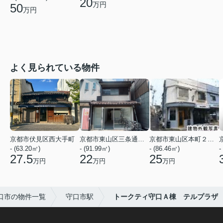
20
万円
50
万円
よく見られている物件
京都市伏見区西大手町
京都市東山区三条通北裏白川筋西入２丁目東姉小路町
京都市東山区本町２２丁目
- (63.20㎡)
- (91.99㎡)
- (86.46㎡)
-
27.5
22
25
万円
万円
万円
口市の物件一覧
守口市駅
トークティ守口Ａ棟 テルプラザ