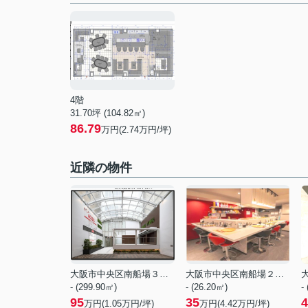
4階
31.70坪 (104.82㎡)
86.79
万円(2.74万円/坪)
近隣の物件
大阪市中央区南船場３丁目
大阪市中央区南船場２丁目
- (299.90㎡)
- (26.20㎡)
-
95
35
4
万円(
1.05
万円/坪)
万円(
4.42
万円/坪)