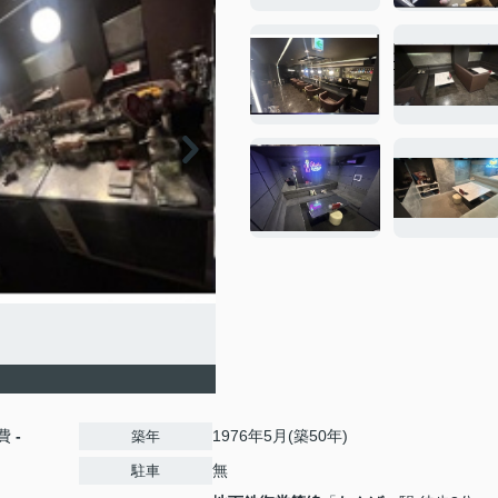
費
-
1976年5月(築50年)
築年
無
駐車