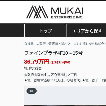
トップ
エリアから探す
京都府・大阪府で貸店舗・貸オフィスをお探しなら株式会
ファインプラザ4F10～15号
86.79万円
(2.74万円/坪)
管理/共益費 -
大阪府
大阪市中央区
心斎橋筋
２丁目
地下鉄御堂筋線「なんば」駅徒歩8分
地下鉄千日前
1
/
6