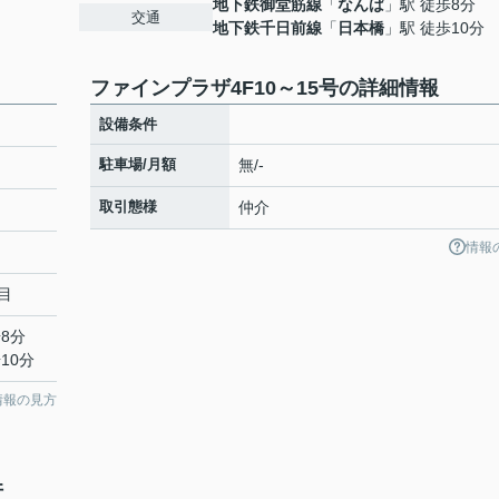
地下鉄御堂筋線
「
なんば
」駅 徒歩8分
交通
地下鉄千日前線
「
日本橋
」駅 徒歩10分
ファインプラザ4F10～15号の詳細情報
設備条件
駐車場/月額
無/-
取引態様
仲介
情報
目
8分
10分
情報の見方
件