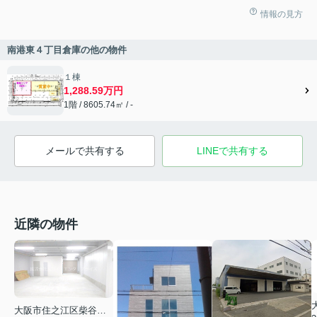
情報の見方
南港東４丁目倉庫の他の物件
１棟
1,288.59万円
1階 / 8605.74㎡ / -
メールで共有する
LINEで共有する
近隣の物件
大阪市住之江区柴谷２丁目