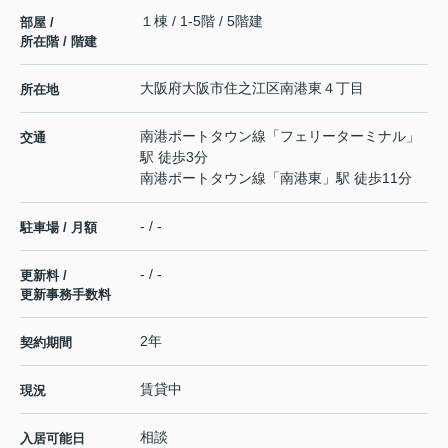
１棟 / 1-5階 / 5階建
部屋 /
所在階 / 階建
大阪府
大阪市住之江区
南港東
４丁目
所在地
南港ポートタウン線
「
フェリーターミナル
」
交通
駅 徒歩3分
南港ポートタウン線
「
南港東
」駅 徒歩11分
- / -
駐車場 / 月額
- / -
更新料 /
更新事務手数料
2年
契約期間
賃貸中
現況
相談
入居可能日