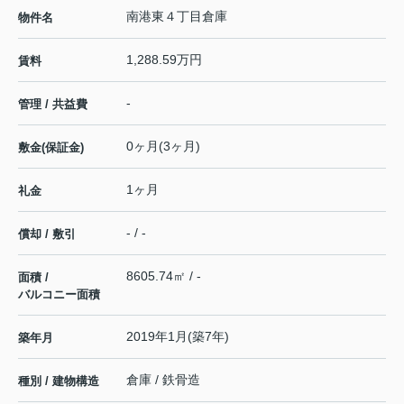
南港東４丁目倉庫
物件名
1,288.59万円
賃料
-
管理 / 共益費
0ヶ月(3ヶ月)
敷金(保証金)
1ヶ月
礼金
- / -
償却 / 敷引
8605.74㎡ / -
面積 /
バルコニー面積
2019年1月(築7年)
築年月
倉庫 / 鉄骨造
種別 / 建物構造