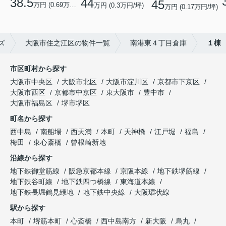
38.5
44
45
万円 (0.69万円/坪)
万円 (0.3万円/坪)
万円 (0.17万円/坪)
ズ
大阪市住之江区の物件一覧
南港東４丁目倉庫
１棟
市区町村から探す
大阪市中央区
大阪市北区
大阪市淀川区
京都市下京区
大阪市西区
京都市中京区
東大阪市
豊中市
大阪市福島区
堺市堺区
町名から探す
西中島
南船場
西天満
本町
天神橋
江戸堀
福島
梅田
東心斎橋
曾根崎新地
沿線から探す
地下鉄御堂筋線
阪急京都本線
京阪本線
地下鉄堺筋線
地下鉄谷町線
地下鉄四つ橋線
東海道本線
地下鉄長堀鶴見緑地
地下鉄中央線
大阪環状線
駅から探す
本町
堺筋本町
心斎橋
西中島南方
新大阪
烏丸