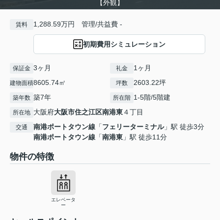
【外観】
1,288.59万円 管理/共益費 -
賃料
初期費用シミュレーション
3ヶ月
1ヶ月
保証金
礼金
8605.74㎡
2603.22坪
建物面積
坪数
築7年
1-5階/5階建
築年数
所在階
大阪府
大阪市住之江区
南港東
４丁目
所在地
南港ポートタウン線
「
フェリーターミナル
」駅 徒歩3分
交通
南港ポートタウン線
「
南港東
」駅 徒歩11分
物件の特徴
エレベータ
ー