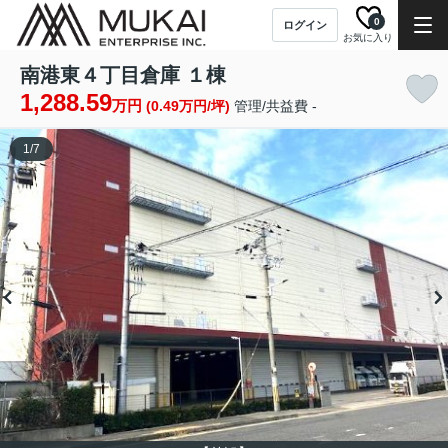
0
ログイン
お気に入り
南港東４丁目倉庫 １棟
1,288.59
万円
(0.49万円/坪)
管理/共益費 -
1
/
7