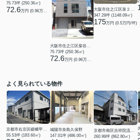
2
75.73坪 (250.36㎡)
72.6
大阪市住之江区泉２丁目
万円 (
0.96
万円/坪)
347.29坪 (1148.09㎡)
175
万円 (
0.5
万円/坪)
大阪市住之江区柴谷２丁目
75.73坪 (250.36㎡)
72.6
万円 (
0.96
万円/坪)
よく見られている物件
京都市右京区嵯峨甲塚町
城陽市奈島久保野
京都市南区吉祥院流作町
3
55.53坪 (183.60㎡)
147.01坪 (486.00㎡)
260.99坪 (862.80㎡)