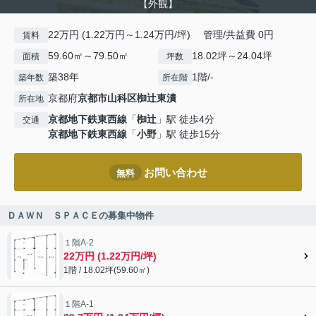
【外観】
22万円 (1.22万円～1.24万円/坪) 管理/共益費 0円
賃料
59.60㎡～79.50㎡
18.02坪～24.04坪
面積
坪数
築38年
1階/-
築年数
所在階
京都府
京都市山科区
椥辻東潰
所在地
京都地下鉄東西線
「
椥辻
」駅 徒歩4分
交通
京都地下鉄東西線
「
小野
」駅 徒歩15分
お問い合わせ
無料
ＤＡＷＮ ＳＰＡＣＥの募集中物件
１階A-2
22万円 (1.22万円/坪)
1階 / 18.02坪(59.60㎡)
１階A-1