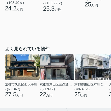
- (103.40㎡)
25
- (103.22㎡)
万円
24.2
25.3
万円
万円
よく見られている物件
京都市伏見区西大手町
京都市東山区三条通北裏白川筋西入２丁目東姉小路町
京都市東山区本町２２丁目
- (63.20㎡)
- (91.99㎡)
- (86.46㎡)
-
27.5
22
25
万円
万円
万円