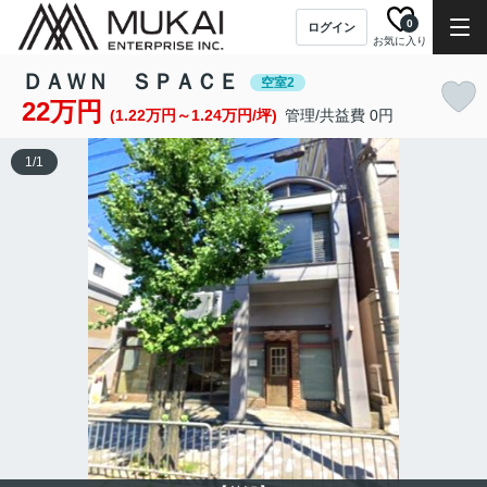
0
ログイン
お気に入り
ＤＡＷＮ ＳＰＡＣＥ
空室2
22万円
(1.22万円～1.24万円/坪)
管理/共益費 0円
1
/
1