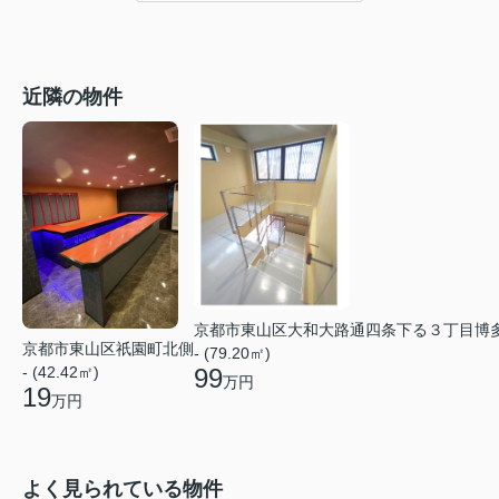
近隣の物件
京都市東山区大和大路通四条下る３丁目博
京都市東山区祇園町北側
- (79.20㎡)
99
- (42.42㎡)
万円
19
万円
よく見られている物件