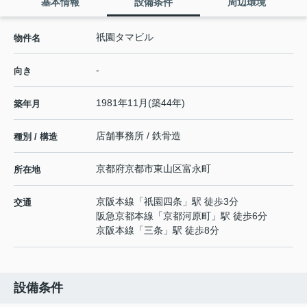
基本情報
設備条件
周辺環境
祇園タマビル
物件名
-
向き
1981年11月(築44年)
築年月
店舗事務所 / 鉄骨造
種別 / 構造
京都府
京都市東山区
富永町
所在地
京阪本線
「
祇園四条
」駅 徒歩3分
交通
阪急京都本線
「
京都河原町
」駅 徒歩6分
京阪本線
「
三条
」駅 徒歩8分
設備条件