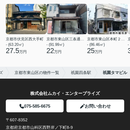
京都市伏見区西大手町
京都市東山区三条通北裏白川筋西入２丁目東姉小路町
京都市東山区本町２２丁目
- (63.20㎡)
- (91.99㎡)
- (86.46㎡)
-
27.5
22
25
万円
万円
万円
ズ
京都市東山区の物件一覧
祇園四条駅
祇園タマビル
株式会社ムカイ・エンタープライズ
075-585-6675
お問い合わせ
〒607-8352
京都府京都市山科区西野岸ノ下町8-9