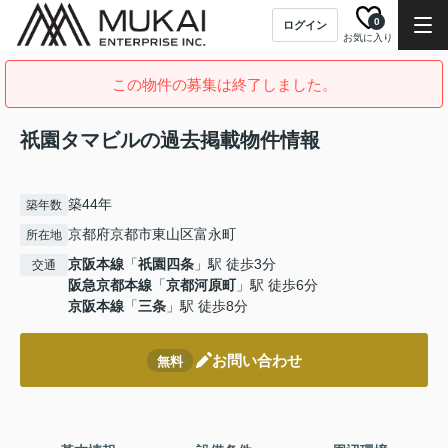
0
ログイン
お気に入り
この物件の募集は終了しました。
祇園タマビルの過去掲載物件情報
築44年
築年数
京都府京都市東山区富永町
所在地
京阪本線
「
祇園四条
」駅 徒歩3分
交通
阪急京都本線
「
京都河原町
」駅 徒歩6分
京阪本線
「
三条
」駅 徒歩8分
お問い合わせ
無料