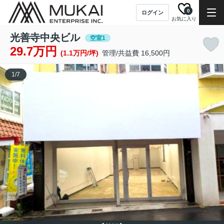
0
ログイン
お気に入り
光善寺中央ビル
空室1
29.7万円
(1.1万円/坪)
管理/共益費 16,500円
1
/
7