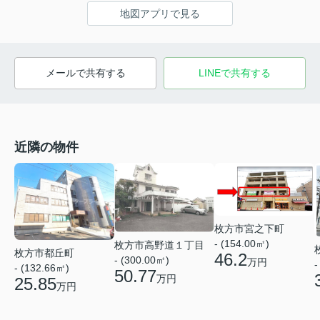
地図アプリで見る
メールで共有する
LINEで共有する
近隣の物件
枚方市宮之下町
- (154.00㎡)
枚方市高野道１丁目
枚方市都丘町
46.2
- (300.00㎡)
万円
-
- (132.66㎡)
50.77
万円
25.85
万円