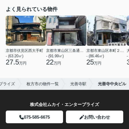
よく見られている物件
京都市伏見区西大手町
京都市東山区三条通北裏白川筋西入２丁目東姉小路町
京都市東山区本町２２丁目
- (63.20㎡)
- (91.99㎡)
- (86.46㎡)
-
27.5
22
25
万円
万円
万円
プライズ
枚方市の物件一覧
光善寺駅
光善寺中央ビル
株式会社ムカイ・エンタープライズ
075-585-6675
お問い合わせ