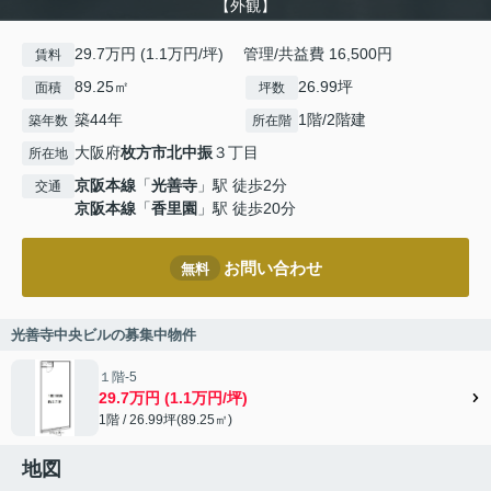
【外観】
29.7万円 (1.1万円/坪) 管理/共益費 16,500円
賃料
89.25㎡
26.99坪
面積
坪数
築44年
1階/2階建
築年数
所在階
大阪府
枚方市
北中振
３丁目
所在地
京阪本線
「
光善寺
」駅 徒歩2分
交通
京阪本線
「
香里園
」駅 徒歩20分
お問い合わせ
無料
光善寺中央ビルの募集中物件
１階-5
29.7万円 (1.1万円/坪)
1階 / 26.99坪(89.25㎡)
地図