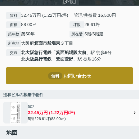
【外観】
32.45万円 (1.22万円/坪) 管理/共益費 16,500円
賃料
88.00㎡
26.61坪
面積
坪数
築50年
5階/6階建
築年数
所在階
大阪府
箕面市
船場東
３丁目
所在地
北大阪急行電鉄
「
箕面船場阪大前
」駅 徒歩6分
交通
北大阪急行電鉄
「
箕面萱野
」駅 徒歩16分
お問い合わせ
無料
進和ビルの募集中物件
502
32.45万円 (1.22万円/坪)
5階 / 26.61坪(88.00㎡)
地図