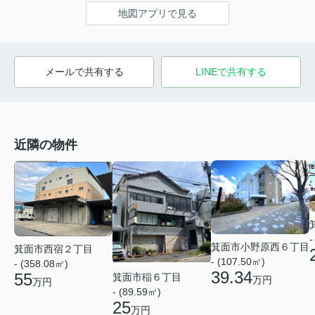
地図アプリで見る
メールで共有する
LINEで共有する
近隣の物件
-
箕面市小野原西６丁目
箕面市西宿２丁目
- (107.50㎡)
- (358.08㎡)
39.34
55
箕面市稲６丁目
万円
万円
- (89.59㎡)
25
万円