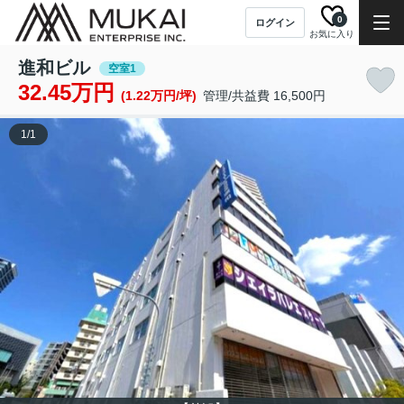
0
ログイン
お気に入り
進和ビル
空室1
32.45万円
(1.22万円/坪)
管理/共益費 16,500円
1
/
1