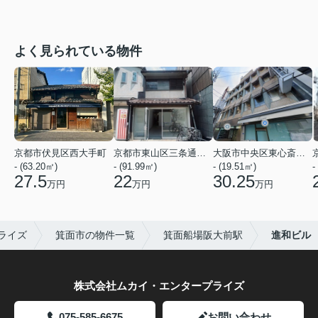
よく見られている物件
京都市伏見区西大手町
京都市東山区三条通北裏白川筋西入２丁目東姉小路町
大阪市中央区東心斎橋２丁目
- (63.20㎡)
- (91.99㎡)
- (19.51㎡)
-
27.5
22
30.25
万円
万円
万円
ライズ
箕面市の物件一覧
箕面船場阪大前駅
進和ビル
株式会社ムカイ・エンタープライズ
075-585-6675
お問い合わせ