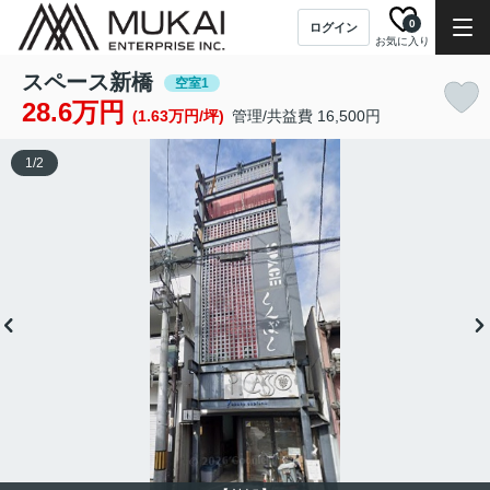
0
ログイン
お気に入り
スペース新橋
空室1
28.6万円
(1.63万円/坪)
管理/共益費 16,500円
1
/
2