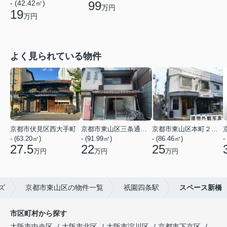
99
- (42.42㎡)
万円
19
万円
よく見られている物件
京都市伏見区西大手町
京都市東山区三条通北裏白川筋西入２丁目東姉小路町
京都市東山区本町２２丁目
- (63.20㎡)
- (91.99㎡)
- (86.46㎡)
-
27.5
22
25
万円
万円
万円
ズ
京都市東山区の物件一覧
祇園四条駅
スペース新橋
市区町村から探す
大阪市中央区
大阪市北区
大阪市淀川区
京都市下京区