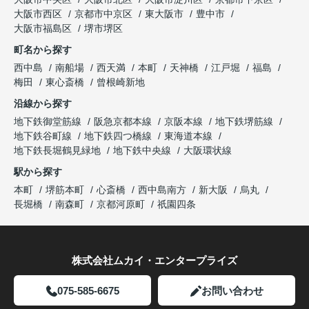
大阪市西区
京都市中京区
東大阪市
豊中市
大阪市福島区
堺市堺区
町名から探す
西中島
南船場
西天満
本町
天神橋
江戸堀
福島
梅田
東心斎橋
曾根崎新地
沿線から探す
地下鉄御堂筋線
阪急京都本線
京阪本線
地下鉄堺筋線
地下鉄谷町線
地下鉄四つ橋線
東海道本線
地下鉄長堀鶴見緑地
地下鉄中央線
大阪環状線
駅から探す
本町
堺筋本町
心斎橋
西中島南方
新大阪
烏丸
長堀橋
南森町
京都河原町
祇園四条
株式会社ムカイ・エンタープライズ
075-585-6675
お問い合わせ