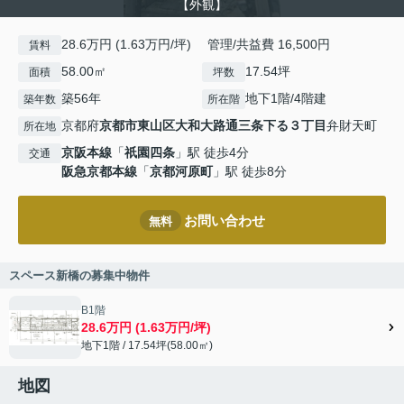
【外観】
28.6万円 (1.63万円/坪) 管理/共益費 16,500円
賃料
58.00㎡
17.54坪
面積
坪数
築56年
地下1階/4階建
築年数
所在階
京都府
京都市東山区
大和大路通三条下る３丁目
弁財天町
所在地
京阪本線
「
祇園四条
」駅 徒歩4分
交通
阪急京都本線
「
京都河原町
」駅 徒歩8分
お問い合わせ
無料
スペース新橋の募集中物件
B1階
28.6万円 (1.63万円/坪)
地下1階 / 17.54坪(58.00㎡)
地図