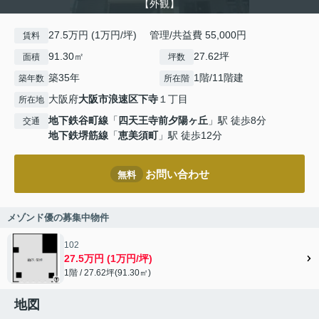
【外観】
27.5万円 (1万円/坪) 管理/共益費 55,000円
賃料
91.30㎡
27.62坪
面積
坪数
築35年
1階/11階建
築年数
所在階
大阪府
大阪市浪速区
下寺
１丁目
所在地
地下鉄谷町線
「
四天王寺前夕陽ヶ丘
」駅 徒歩8分
交通
地下鉄堺筋線
「
恵美須町
」駅 徒歩12分
お問い合わせ
無料
メゾンド優の募集中物件
102
27.5万円 (1万円/坪)
1階 / 27.62坪(91.30㎡)
地図