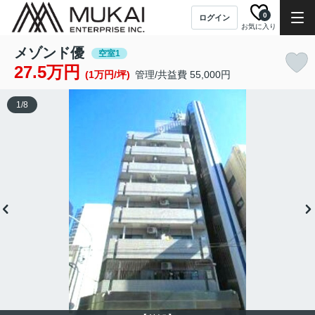
0
ログイン
お気に入り
メゾンド優
空室1
27.5万円
(1万円/坪)
管理/共益費 55,000円
1
/
8