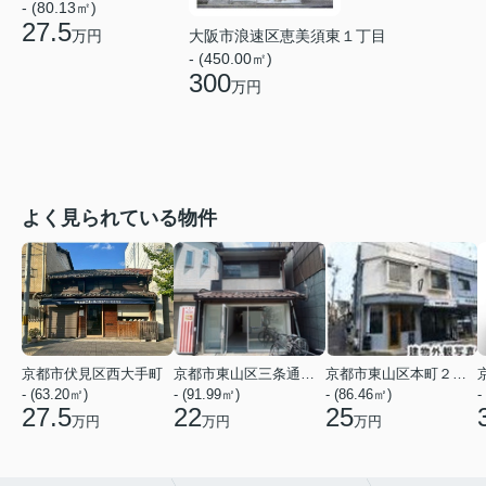
- (80.13㎡)
27.5
万円
大阪市浪速区恵美須東１丁目
- (450.00㎡)
300
万円
よく見られている物件
京都市伏見区西大手町
京都市東山区三条通北裏白川筋西入２丁目東姉小路町
京都市東山区本町２２丁目
- (63.20㎡)
- (91.99㎡)
- (86.46㎡)
-
27.5
22
25
万円
万円
万円