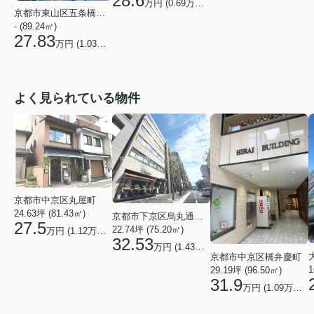
28.6
万円 (
0.69
万円/坪)
京都市東山区五条橋東４丁目
- (89.24㎡)
27.83
万円 (
1.03
万円/坪)
よく見られている物件
京都市中京区丸屋町
24.63坪 (81.43㎡)
京都市下京区烏丸通五条上る五条烏丸町
27.5
22.74坪 (75.20㎡)
万円 (1.12万円/坪)
32.53
万円 (1.43万円/坪)
京都市中京区橋弁慶町
1
29.19坪 (96.50㎡)
31.9
万円 (1.09万円/坪)