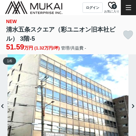
0
ログイン
お気に入り
NEW
清水五条スクエア（彩ユニオン旧本社ビ
ル） 3階-5
51.59
万円
(1.32万円/坪)
管理/共益費 -
1
/
6