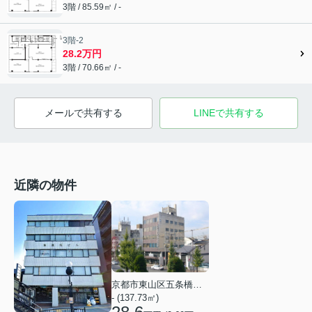
3階 / 85.59㎡ / -
3階-2
28.2万円
3階 / 70.66㎡ / -
メールで共有する
LINEで共有する
近隣の物件
京都市東山区五条橋東２丁目
- (137.73㎡)