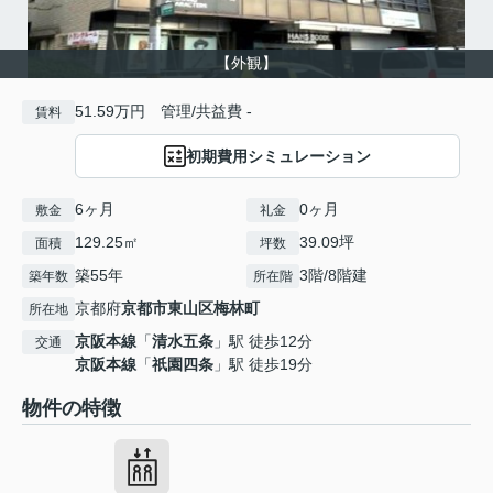
【外観】
51.59万円 管理/共益費 -
賃料
初期費用シミュレーション
6ヶ月
0ヶ月
敷金
礼金
129.25㎡
39.09坪
面積
坪数
築55年
3階/8階建
築年数
所在階
京都府
京都市東山区
梅林町
所在地
京阪本線
「
清水五条
」駅 徒歩12分
交通
京阪本線
「
祇園四条
」駅 徒歩19分
物件の特徴