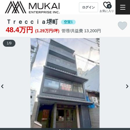
0
ログイン
お気に入り
Ｔｒｅｃｃｉａ堺町
空室1
48.4万円
(1.29万円/坪)
管理/共益費 13,200円
1
/
9