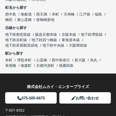
町名から探す
西中島
南船場
西天満
本町
天神橋
江戸堀
福島
梅田
東心斎橋
曾根崎新地
沿線から探す
地下鉄御堂筋線
阪急京都本線
京阪本線
地下鉄堺筋線
地下鉄谷町線
地下鉄四つ橋線
東海道本線
地下鉄長堀鶴見緑地
地下鉄中央線
大阪環状線
駅から探す
本町
堺筋本町
心斎橋
西中島南方
新大阪
烏丸
長堀橋
南森町
京都河原町
祇園四条
株式会社ムカイ・エンタープライズ
075-585-6675
お問い合わせ
〒607-8352