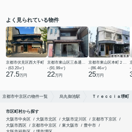
よく見られている物件
京都市伏見区西大手町
京都市東山区三条通北裏白川筋西入２丁目東姉小路町
京都市東山区本町２２丁目
- (63.20㎡)
- (91.99㎡)
- (86.46㎡)
-
27.5
22
25
万円
万円
万円
京都市中京区の物件一覧
烏丸御池駅
Ｔｒｅｃｃｉａ堺町
市区町村から探す
大阪市中央区
大阪市北区
大阪市淀川区
京都市下京区
大阪市西区
京都市中京区
東大阪市
豊中市
大阪市福島区
堺市堺区