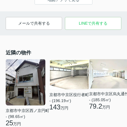
メールで共有する
LINEで共有する
近隣の物件
京都市中京区烏丸通
京都市中京区役行者町
- (185.05㎡)
- (196.19㎡)
79.2
143
万円
万円
京都市中京区西ノ京円町
- (98.65㎡)
25
万円