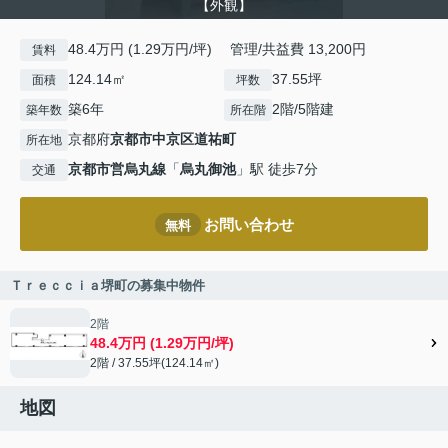
【外観】
48.4万円 (1.29万円/坪) 管理/共益費 13,200円
賃料
124.14㎡
37.55坪
面積
坪数
築6年
2階/5階建
築年数
所在階
京都府
京都市中京区
道祐町
所在地
京都市営烏丸線
「
烏丸御池
」駅 徒歩7分
交通
お問い合わせ
無料
Ｔｒｅｃｃｉａ堺町の募集中物件
2階
48.4万円 (1.29万円/坪)
2階 / 37.55坪(124.14㎡)
地図