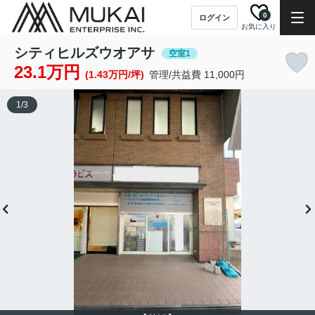
0
ログイン
お気に入り
シティヒルズウオアサ
空室1
23.1万円
(1.43万円/坪)
管理/共益費 11,000円
1
/
3