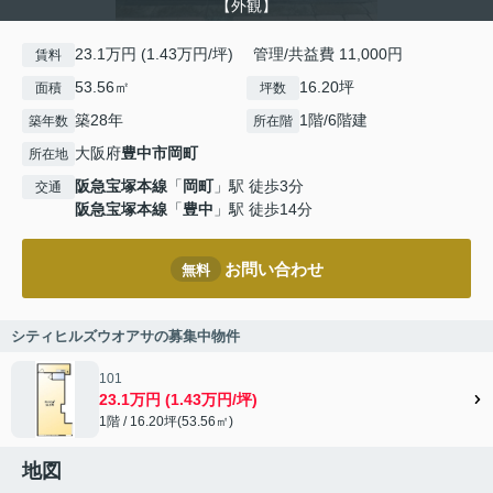
【外観】
23.1万円 (1.43万円/坪) 管理/共益費 11,000円
賃料
53.56㎡
16.20坪
面積
坪数
築28年
1階/6階建
築年数
所在階
大阪府
豊中市
岡町
所在地
阪急宝塚本線
「
岡町
」駅 徒歩3分
交通
阪急宝塚本線
「
豊中
」駅 徒歩14分
お問い合わせ
無料
シティヒルズウオアサの募集中物件
101
23.1万円 (1.43万円/坪)
1階 / 16.20坪(53.56㎡)
地図