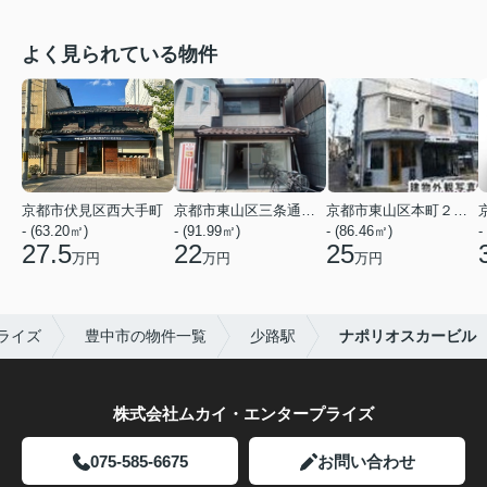
よく見られている物件
京都市伏見区西大手町
京都市東山区三条通北裏白川筋西入２丁目東姉小路町
京都市東山区本町２２丁目
- (63.20㎡)
- (91.99㎡)
- (86.46㎡)
-
27.5
22
25
万円
万円
万円
ライズ
豊中市の物件一覧
少路駅
ナポリオスカービル
株式会社ムカイ・エンタープライズ
075-585-6675
お問い合わせ