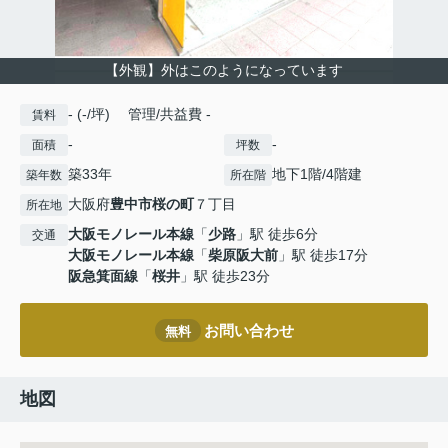
【外観】外はこのようになっています
- (-/坪) 管理/共益費 -
賃料
-
-
面積
坪数
築33年
地下1階/4階建
築年数
所在階
大阪府
豊中市
桜の町
７丁目
所在地
大阪モノレール本線
「
少路
」駅 徒歩6分
交通
大阪モノレール本線
「
柴原阪大前
」駅 徒歩17分
阪急箕面線
「
桜井
」駅 徒歩23分
お問い合わせ
無料
地図