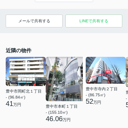
メールで共有する
LINEで共有する
近隣の物件
豊中市寺内２丁目
豊中市岡町北１丁目
- (86.75㎡)
- (96.84㎡)
-
52
41
万円
万円
豊中市本町１丁目
- (155.10㎡)
46.06
万円