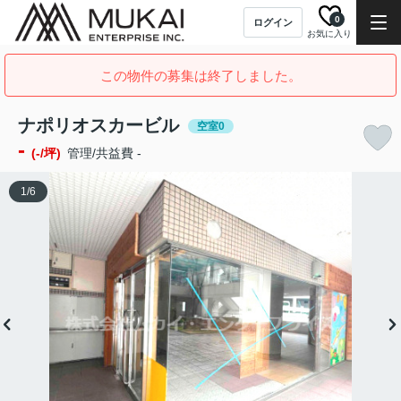
0
ログイン
お気に入り
この物件の募集は終了しました。
ナポリオスカービル
空室0
-
(-/坪)
管理/共益費 -
1
/
6