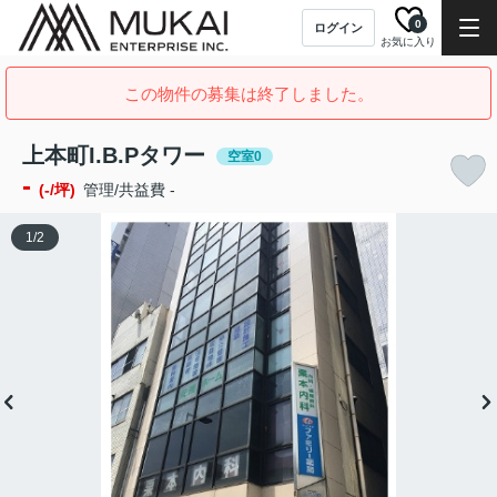
0
ログイン
お気に入り
この物件の募集は終了しました。
上本町I.B.Pタワー
空室0
-
(-/坪)
管理/共益費 -
1
/
2