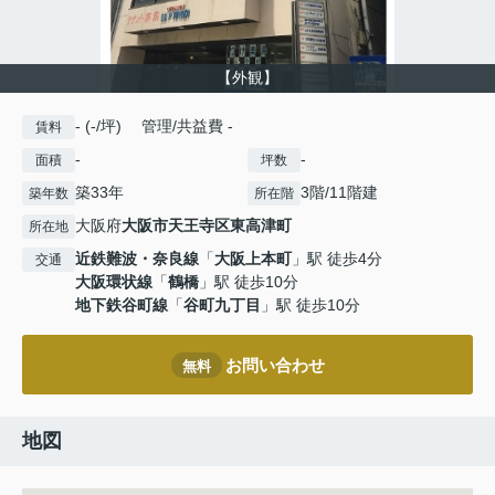
【外観】
- (-/坪) 管理/共益費 -
賃料
-
-
面積
坪数
築33年
3階/11階建
築年数
所在階
大阪府
大阪市天王寺区
東高津町
所在地
近鉄難波・奈良線
「
大阪上本町
」駅 徒歩4分
交通
大阪環状線
「
鶴橋
」駅 徒歩10分
地下鉄谷町線
「
谷町九丁目
」駅 徒歩10分
お問い合わせ
無料
地図