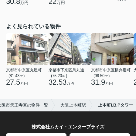
22
30.8
万円
万円
よく見られている物件
京都市中京区丸屋町
京都市下京区烏丸通五条上る五条烏丸町
京都市中京区橋弁慶町
- (81.43㎡)
- (75.20㎡)
- (96.50㎡)
-
27.5
32.53
31.9
万円
万円
万円
大阪市天王寺区の物件一覧
大阪上本町駅
上本町I.B.Pタワー
株式会社ムカイ・エンタープライズ