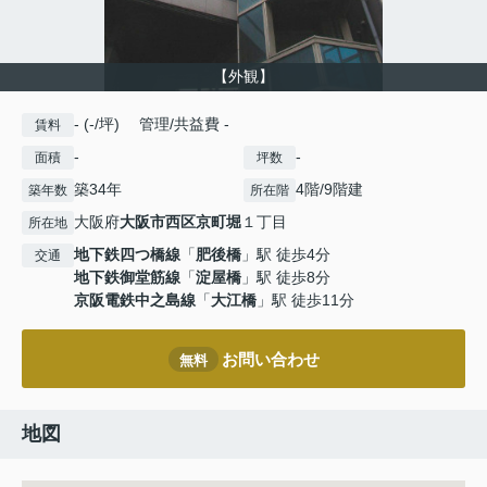
【外観】
- (-/坪) 管理/共益費 -
賃料
-
-
面積
坪数
築34年
4階/9階建
築年数
所在階
大阪府
大阪市西区
京町堀
１丁目
所在地
地下鉄四つ橋線
「
肥後橋
」駅 徒歩4分
交通
地下鉄御堂筋線
「
淀屋橋
」駅 徒歩8分
京阪電鉄中之島線
「
大江橋
」駅 徒歩11分
お問い合わせ
無料
地図