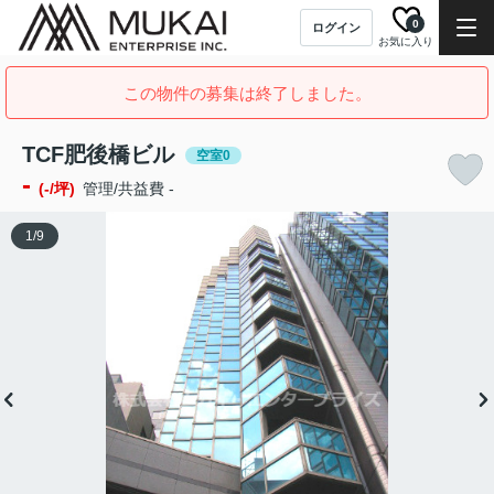
0
ログイン
お気に入り
この物件の募集は終了しました。
TCF肥後橋ビル
空室0
-
(-/坪)
管理/共益費 -
1
/
9