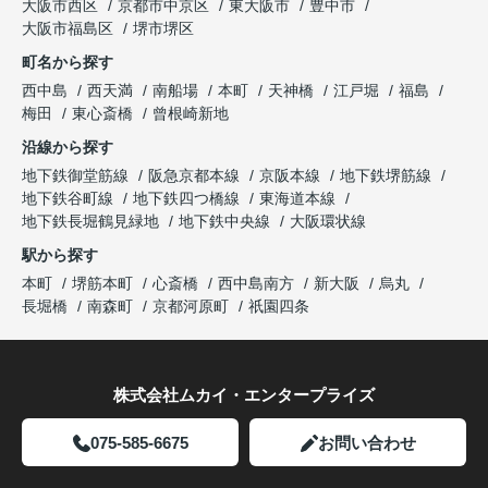
大阪市西区
京都市中京区
東大阪市
豊中市
大阪市福島区
堺市堺区
町名から探す
西中島
西天満
南船場
本町
天神橋
江戸堀
福島
梅田
東心斎橋
曾根崎新地
沿線から探す
地下鉄御堂筋線
阪急京都本線
京阪本線
地下鉄堺筋線
地下鉄谷町線
地下鉄四つ橋線
東海道本線
地下鉄長堀鶴見緑地
地下鉄中央線
大阪環状線
駅から探す
本町
堺筋本町
心斎橋
西中島南方
新大阪
烏丸
長堀橋
南森町
京都河原町
祇園四条
株式会社ムカイ・エンタープライズ
075-585-6675
お問い合わせ