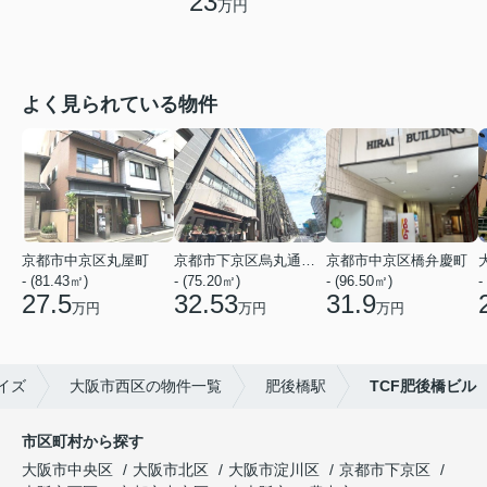
23
万円
よく見られている物件
京都市中京区丸屋町
京都市下京区烏丸通五条上る五条烏丸町
京都市中京区橋弁慶町
- (81.43㎡)
- (75.20㎡)
- (96.50㎡)
-
27.5
32.53
31.9
万円
万円
万円
イズ
大阪市西区の物件一覧
肥後橋駅
TCF肥後橋ビル
市区町村から探す
大阪市中央区
大阪市北区
大阪市淀川区
京都市下京区