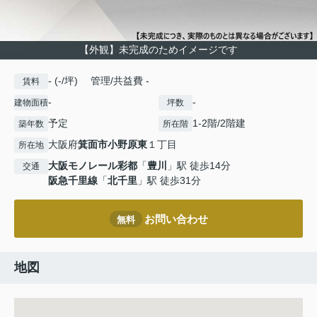
【外観】未完成のためイメージです
- (-/坪) 管理/共益費 -
賃料
-
-
建物面積
坪数
予定
1-2階/2階建
築年数
所在階
大阪府
箕面市
小野原東
１丁目
所在地
大阪モノレール彩都
「
豊川
」駅 徒歩14分
交通
阪急千里線
「
北千里
」駅 徒歩31分
お問い合わせ
無料
地図