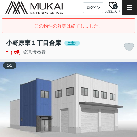
0
ログイン
お気に入り
この物件の募集は終了しました。
小野原東１丁目倉庫
空室0
-
(-/坪)
管理/共益費 -
1
/
1