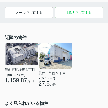
メールで共有する
LINEで共有する
近隣の物件
箕面市船場東３丁目
箕面市外院２丁目
- (6971.46㎡)
- (67.65㎡)
1,159.87
万円
27.5
万円
よく見られている物件