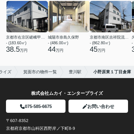
京都市右京区嵯峨甲塚町
城陽市奈島久保野
京都市南区吉祥院流作町
- (183.60㎡)
- (486.00㎡)
- (862.80㎡)
-
38.5
44
45
万円
万円
万円
ライズ
箕面市の物件一覧
豊川駅
小野原東１丁目倉庫
株式会社ムカイ・エンタープライズ
075-585-6675
お問い合わせ
〒607-8352
京都府京都市山科区西野岸ノ下町8-9