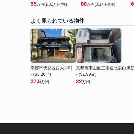
55
80
6
万円(
1.01
万円/坪)
万円(
0.3
万円/坪)
よく見られている物件
京都市伏見区西大手町
京都市東山区三条通北裏白川
- (63.20㎡)
- (91.99㎡)
27.5
22
万円
万円