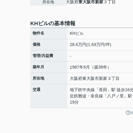
大阪府
東大阪市
新家
３丁目
所在地
KHビルの基本情報
物件名
KHビル
価格
28.6万円(1.69万円/坪)
管理/共益費
-
築年月
1987年9月（築38年）
所在地
大阪府
東大阪市
新家
３丁目
交通
地下鉄中央線
「
長田
」駅 徒歩16
近鉄難波・奈良線
「
八戸ノ里
」駅
19分