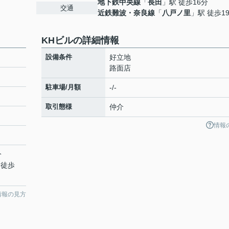
地下鉄中央線
「
長田
」駅 徒歩16分
交通
近鉄難波・奈良線
「
八戸ノ里
」駅 徒歩1
KHビルの詳細情報
設備条件
好立地
路面店
駐車場/月額
-/-
取引態様
仲介
情報
分
 徒歩
情報の見方