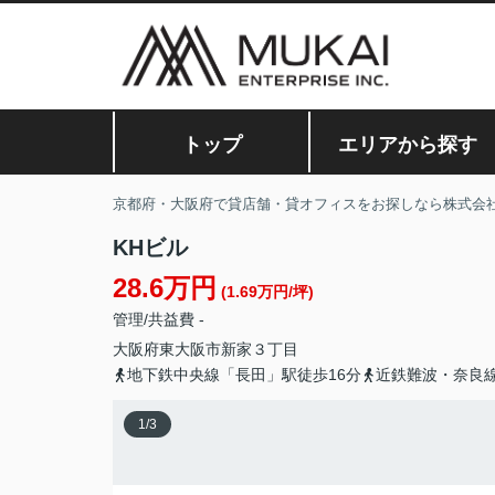
トップ
エリアから探す
京都府・大阪府で貸店舗・貸オフィスをお探しなら株式会
KHビル
28.6万円
(1.69万円/坪)
管理/共益費 -
大阪府
東大阪市
新家
３丁目
地下鉄中央線「長田」駅徒歩16分
近鉄難波・奈良線
1
/
3