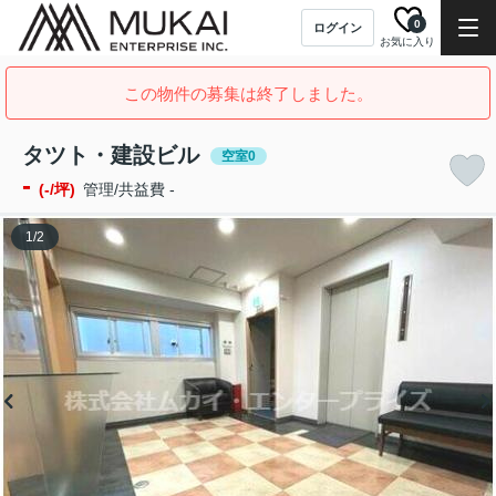
0
ログイン
お気に入り
この物件の募集は終了しました。
タツト・建設ビル
空室0
-
(-/坪)
管理/共益費 -
1
/
2