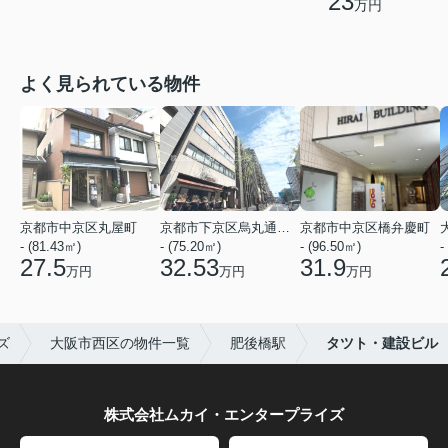
23
万円
よく見られている物件
京都市中京区丸屋町
京都市下京区烏丸通五条上る五条烏丸町
京都市中京区橋弁慶町
- (81.43㎡)
- (75.20㎡)
- (96.50㎡)
-
27.5
32.53
31.9
万円
万円
万円
ズ
大阪市西区の物件一覧
肥後橋駅
タツト・建設ビル
株式会社ムカイ・エンタープライズ