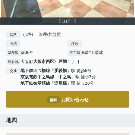
【ロビー】
- (-/坪) 管理/共益費 -
賃料
-
-
面積
坪数
築36年
6階/10階建
築年数
所在階
大阪府
大阪市西区
江戸堀
１丁目
所在地
地下鉄四つ橋線
「
肥後橋
」駅 徒歩5分
交通
京阪電鉄中之島線
「
中之島
」駅 徒歩7分
地下鉄御堂筋線
「
淀屋橋
」駅 徒歩10分
お問い合わせ
無料
地図