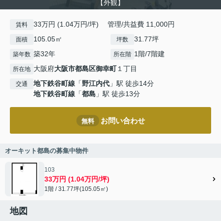
【外観】
33万円 (1.04万円/坪) 管理/共益費 11,000円
賃料
105.05㎡
31.77坪
面積
坪数
築32年
1階/7階建
築年数
所在階
大阪府
大阪市都島区
御幸町
１丁目
所在地
地下鉄谷町線
「
野江内代
」駅 徒歩14分
交通
地下鉄谷町線
「
都島
」駅 徒歩13分
お問い合わせ
無料
オーキット都島の募集中物件
103
33万円 (1.04万円/坪)
1階 / 31.77坪(105.05㎡)
地図