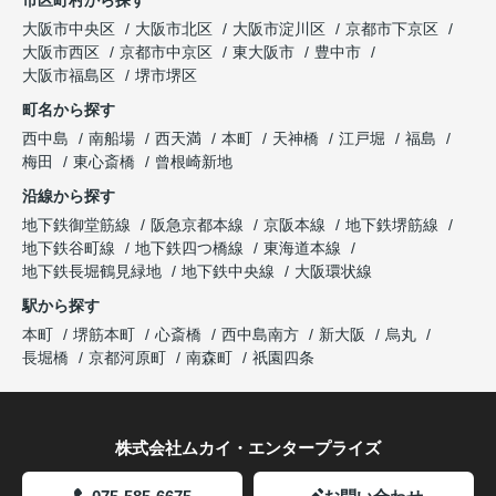
市区町村から探す
大阪市中央区
大阪市北区
大阪市淀川区
京都市下京区
大阪市西区
京都市中京区
東大阪市
豊中市
大阪市福島区
堺市堺区
町名から探す
西中島
南船場
西天満
本町
天神橋
江戸堀
福島
梅田
東心斎橋
曾根崎新地
沿線から探す
地下鉄御堂筋線
阪急京都本線
京阪本線
地下鉄堺筋線
地下鉄谷町線
地下鉄四つ橋線
東海道本線
地下鉄長堀鶴見緑地
地下鉄中央線
大阪環状線
駅から探す
本町
堺筋本町
心斎橋
西中島南方
新大阪
烏丸
長堀橋
京都河原町
南森町
祇園四条
株式会社ムカイ・エンタープライズ