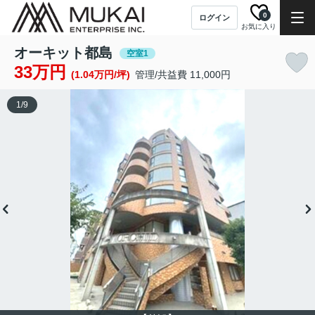
0
ログイン
お気に入り
オーキット都島
空室1
33万円
(1.04万円/坪)
管理/共益費 11,000円
1
/
9