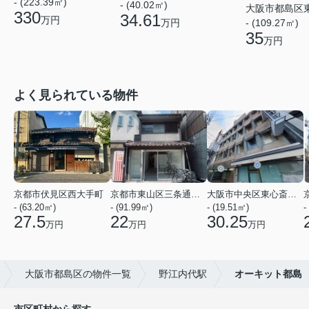
- (223.39㎡)
- (40.02㎡)
大阪市都島区
330
34.61
万円
万円
- (109.27㎡)
35
万円
よく見られている物件
京都市伏見区西大手町
京都市東山区三条通北裏白川筋西入２丁目東姉小路町
大阪市中央区東心斎橋２丁目
- (63.20㎡)
- (91.99㎡)
- (19.51㎡)
-
27.5
22
30.25
万円
万円
万円
大阪市都島区の物件一覧
野江内代駅
オーキット都島