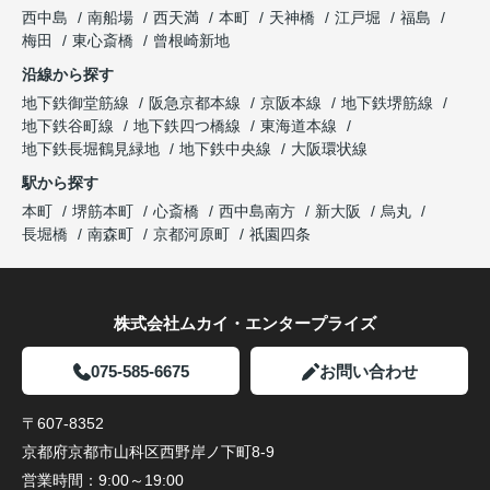
西中島
南船場
西天満
本町
天神橋
江戸堀
福島
梅田
東心斎橋
曾根崎新地
沿線から探す
地下鉄御堂筋線
阪急京都本線
京阪本線
地下鉄堺筋線
地下鉄谷町線
地下鉄四つ橋線
東海道本線
地下鉄長堀鶴見緑地
地下鉄中央線
大阪環状線
駅から探す
本町
堺筋本町
心斎橋
西中島南方
新大阪
烏丸
長堀橋
南森町
京都河原町
祇園四条
株式会社ムカイ・エンタープライズ
075-585-6675
お問い合わせ
〒607-8352
京都府京都市山科区西野岸ノ下町8-9
営業時間：
9:00～19:00