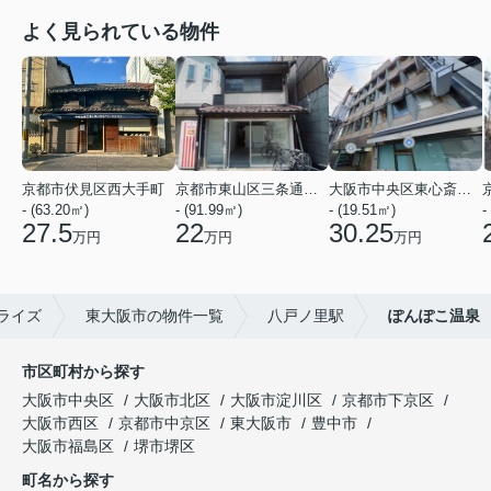
よく見られている物件
京都市伏見区西大手町
京都市東山区三条通北裏白川筋西入２丁目東姉小路町
大阪市中央区東心斎橋２丁目
- (63.20㎡)
- (91.99㎡)
- (19.51㎡)
-
27.5
22
30.25
万円
万円
万円
ライズ
東大阪市の物件一覧
八戸ノ里駅
ぽんぽこ温泉
市区町村から探す
大阪市中央区
大阪市北区
大阪市淀川区
京都市下京区
大阪市西区
京都市中京区
東大阪市
豊中市
大阪市福島区
堺市堺区
町名から探す