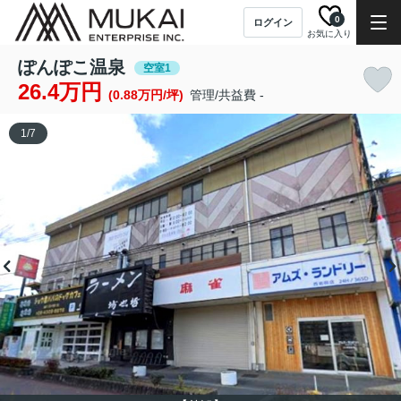
0
ログイン
お気に入り
ぽんぽこ温泉
空室1
26.4万円
(0.88万円/坪)
管理/共益費 -
1
/
7