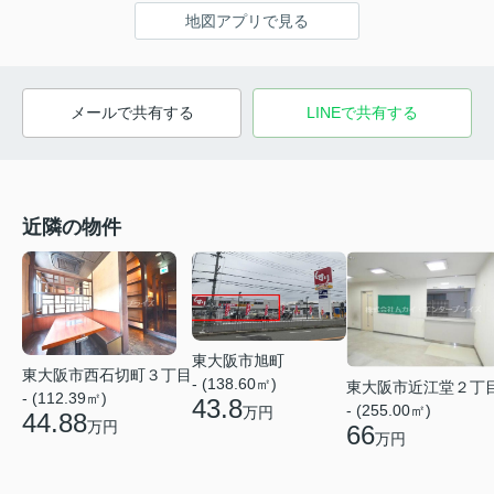
地図アプリで見る
メールで共有する
LINEで共有する
近隣の物件
東大阪市旭町
東大阪市西石切町３丁目
- (138.60㎡)
東大阪市近江堂２丁
- (112.39㎡)
43.8
- (255.00㎡)
万円
44.88
万円
66
万円