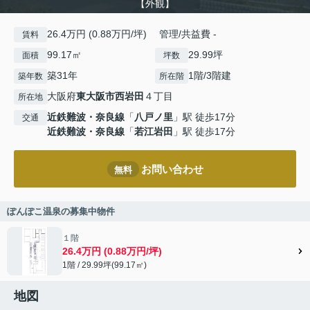
【外観】
26.4万円 (0.88万円/坪) 管理/共益費 -
賃料
99.17㎡
29.99坪
面積
坪数
築31年
1階/3階建
築年数
所在階
大阪府
東大阪市
西岩田
４丁目
所在地
近鉄難波・奈良線
「
八戸ノ里
」駅 徒歩17分
交通
近鉄難波・奈良線
「
若江岩田
」駅 徒歩17分
お問い合わせ
無料
ぽんぽこ温泉の募集中物件
１階
26.4万円 (0.88万円/坪)
1階 / 29.99坪(99.17㎡)
地図